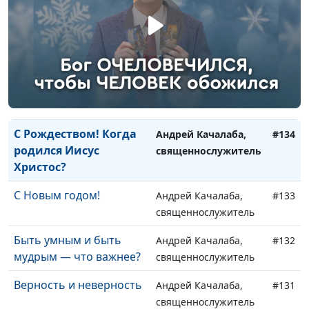
священнослужитель
За всё благодарите
Андрей Качалаба,
#136
священнослужитель
Сколько ты весишь
Андрей Качалаба,
#135
священнослужитель
С Рождеством! Когда
Андрей Качалаба,
#134
родился Иисус
священнослужитель
Христос?
С Новым годом!
Андрей Качалаба,
#133
священнослужитель
Быть умным и быть
Андрей Качалаба,
#132
мудрым — что важнее?
священнослужитель
Верность и неверность
Андрей Качалаба,
#131
священнослужитель