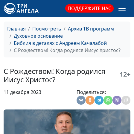
самодовольство
священнослужитель
ПОДДЕРЖИТЕ НАС
Чистое сердце
Андрей Качалаба,
#143
священнослужитель
Главная
Посмотреть
Архив ТВ программ
Духовное основание
Если любишь
Андрей Качалаба,
#142
Библия в деталях с Андреем Качалабой
священнослужитель
С Рождеством! Когда родился Иисус Христос?
Добрый Пастырь
Андрей Качалаба,
#141
священнослужитель
С Рождеством! Когда родился
12+
Не человеческая
Андрей Качалаба,
#140
Иисус Христос?
мудрость
священнослужитель
11 декабря 2023
Поделиться:
Где твоё счастье
Андрей Качалаба,
#139
священнослужитель
Сколько терпения у
Андрей Качалаба,
#138
Бога
священнослужитель
Ищите и найдёте
Андрей Качалаба,
#137