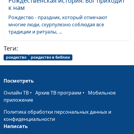
Рождественская история: Бог приходит
священнослужитель
к нам
Победа с Богом
Андрей Качалаба,
#109
Рождество - праздник, который отмечают
священнослужитель
многие люди, скурпулезно соблюдая все
традиции и ритуалы, ...
Чистое или нечистое
Андрей Качалаба,
#108
священнослужитель
Теги:
Пять принципов
Андрей Качалаба,
#107
рождество
рождество в библии
христианина
священнослужитель
Библия о женщинах:
Андрей Качалаба,
#106
какой Бог задумал
Посмотреть
священнослужитель
женщину
Онлайн ТВ
•
Архив ТВ программ
•
Мобильное
приложение
Божья воля в моей
Андрей Качалаба,
#105
жизни
священнослужитель
Политика обработки персональных данных и
конфиденциальности
Мужчины в Библии и
Андрей Качалаба,
#104
Написать
сегодня
священнослужитель