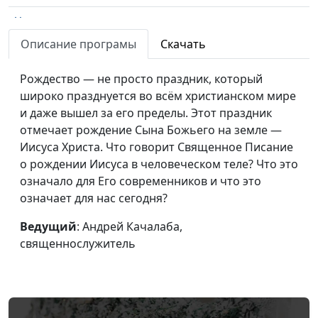
Чудеса: кричать или
Андрей Качалаба,
#130
действовать
священнослужитель
Описание програмы
Скачать
Как снимается грех?
Андрей Качалаба,
#129
Рождество — не просто праздник, который
священнослужитель
широко празднуется во всём христианском мире
и даже вышел за его пределы. Этот праздник
Сладкая ложь
Андрей Качалаба,
#128
отмечает рождение Сына Божьего на земле —
священнослужитель
Иисуса Христа. Что говорит Священное Писание
Правда у Бога
Андрей Качалаба,
#127
о рождении Иисуса в человеческом теле? Что это
священнослужитель
означало для Его современников и что это
означает для нас сегодня?
Жизнь без
Андрей Качалаба,
#126
ограничений
священнослужитель
Ведущий
: Андрей Качалаба,
священнослужитель
Принцип
Андрей Качалаба,
#125
справедливости
священнослужитель
Секреты позитива
Андрей Качалаба,
#124
священнослужитель