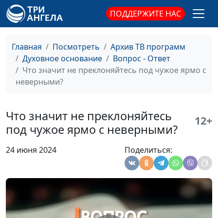
ПОДДЕРЖИТЕ НАС
Главная
Посмотреть
Архив ТВ программ
Духовное основание
Вопрос - Ответ
Что значит не преклоняйтесь под чужое ярмо с
неверными?
Кто такие фарисеи и
Александр Синицын,
#76
Что значит не преклоняйтесь
12+
саддукеи?
священнослужитель
под чужое ярмо с неверными?
Большие и малые
Александр Синицын,
#75
24 июня 2024
Поделиться:
пророки Библии.
священнослужитель
Почему их так
называют?
Что такое содомский
Александр Синицын,
#74
грех?
священнослужитель