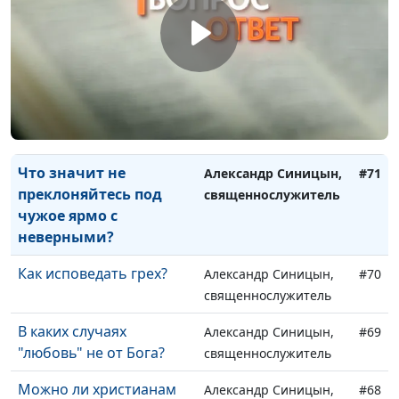
Преображение Христа.
Александр Синицын,
#73
Что это такое?
священнослужитель
Христос не только умер,
Александр Синицын,
#72
но и воскрес. Что
священнослужитель
значит воскресение
Христа?
Что значит не
Александр Синицын,
#71
преклоняйтесь под
священнослужитель
чужое ярмо с
неверными?
Как исповедать грех?
Александр Синицын,
#70
священнослужитель
В каких случаях
Александр Синицын,
#69
"любовь" не от Бога?
священнослужитель
Можно ли христианам
Александр Синицын,
#68