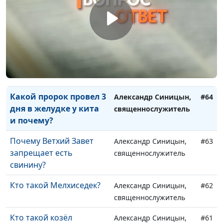
Почему после смерти
Александр Синицын,
#66
Христа завеса в храме
священнослужитель
разорвалась сама по
себе?
Почему Божий пророк
Александр Синицын,
#65
женился на блуднице?
священнослужитель
Какой пророк провел 3
Александр Синицын,
#64
дня в желудке у кита
священнослужитель
и почему?
Почему Ветхий Завет
Александр Синицын,
#63
запрещает есть
священнослужитель
свинину?
Кто такой Мелхиседек?
Александр Синицын,
#62
священнослужитель
Кто такой козёл
Александр Синицын,
#61