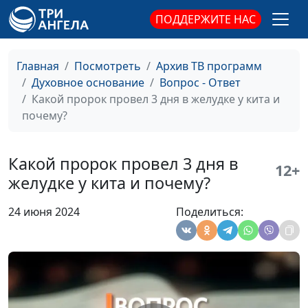
Что значит не
Александр Синицын,
#71
ПОДДЕРЖИТЕ НАС
преклоняйтесь под
священнослужитель
чужое ярмо с
неверными?
Главная
Посмотреть
Архив ТВ программ
Духовное основание
Вопрос - Ответ
Как исповедать грех?
Александр Синицын,
#70
Какой пророк провел 3 дня в желудке у кита и
священнослужитель
почему?
В каких случаях
Александр Синицын,
#69
"любовь" не от Бога?
священнослужитель
Какой пророк провел 3 дня в
12+
желудке у кита и почему?
Можно ли христианам
Александр Синицын,
#68
пить спиртные
священнослужитель
24 июня 2024
Поделиться:
напитки?
В каких случаях
Александр Синицын,
#67
христианин имеет
священнослужитель
право на повторный
брак?