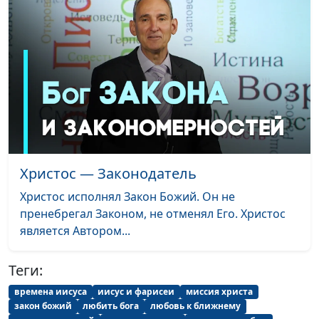
Христос — Законодатель
Христос исполнял Закон Божий. Он не
пренебрегал Законом, не отменял Его. Христос
является Автором...
Теги:
времена иисуса
иисус и фарисеи
миссия христа
закон божий
любить бога
любовь к ближнему