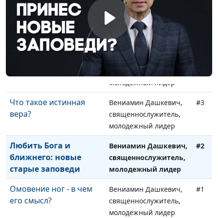
Можно ли разводиться
Вениамин Дашкевич,
#5
верующим?
священнослужитель,
молодежный лидер
Кто не любит
Вениамин Дашкевич,
#4
христиан?
священнослужитель,
молодежный лидер
Что такое истинная
Вениамин Дашкевич,
#3
вера?
священнослужитель,
молодежный лидер
Любить Бога и
Вениамин Дашкевич,
#2
ближнего: новые
священнослужитель,
старые заповеди
молодежный лидер
Омовение ног - в чем
Вениамин Дашкевич,
#1
его смысл?
священнослужитель,
молодежный лидер