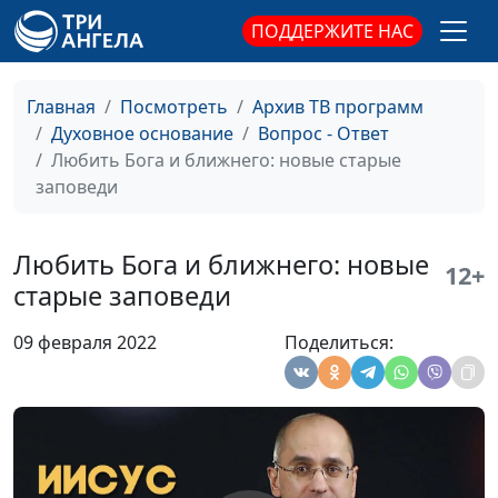
ПОДДЕРЖИТЕ НАС
Мужья превосходят
Вениамин Дашкевич,
#10
своих жён?
священнослужитель,
молодежный лидер
Главная
Посмотреть
Архив ТВ программ
Духовное основание
Вопрос - Ответ
Можно ли бояться и
Вениамин Дашкевич,
#9
Любить Бога и ближнего: новые старые
любить Бога
священнослужитель,
заповеди
одновременно?
молодежный лидер
Почему Иисус ел
Вениамин Дашкевич,
#8
Любить Бога и ближнего: новые
вместе с грешниками?
священнослужитель,
12+
старые заповеди
молодежный лидер
Кто такие бесы?
Вениамин Дашкевич,
#7
09 февраля 2022
Поделиться:
священнослужитель,
молодежный лидер
Что такое Царство
Вениамин Дашкевич,
#6
Небесное?
священнослужитель,
молодежный лидер