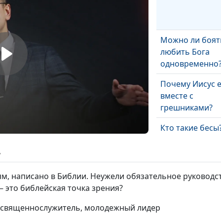
Можно ли боят
любить Бога
одновременно
Почему Иисус 
вместе с
грешниками?
Кто такие бесы
ь
Что такое Царс
м, написано в Библии. Неужели обязательное руководст
Небесное?
это библейская точка зрения?
, священнослужитель, молодежный лидер
Можно ли