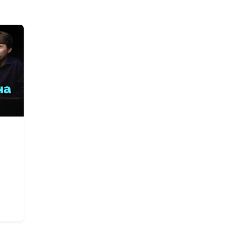
разводиться
верующим?
Кто не любит
христиан?
Что такое исти
вера?
Любить Бога и
ближнего: нов
старые запове
Омовение ног -
его смысл?