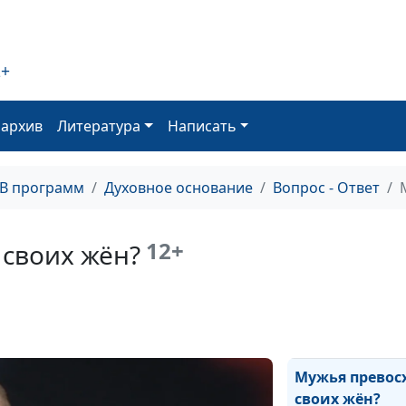
Непроститель
грех
2+
Иисус и
оархив
Литература
Написать
прокаженный:
очищение и
исцеление
ТВ программ
Духовное основание
Вопрос - Ответ
Крещение пока
смысл обряда
12+
 своих жён?
Одобряет ли Бо
войны?
Мужья превос
своих жён?