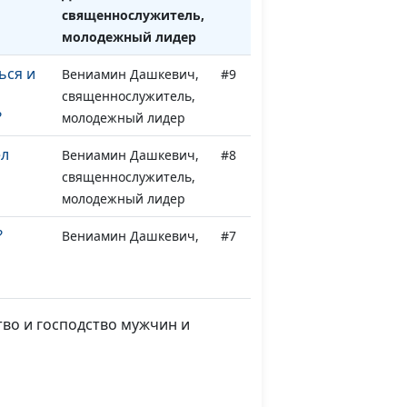
священнослужитель,
молодежный лидер
ься и
Вениамин Дашкевич,
#9
священнослужитель,
?
молодежный лидер
ел
Вениамин Дашкевич,
#8
священнослужитель,
молодежный лидер
?
Вениамин Дашкевич,
#7
священнослужитель,
молодежный лидер
тво
Вениамин Дашкевич,
#6
во и господство мужчин и
священнослужитель,
молодежный лидер
Вениамин Дашкевич,
#5