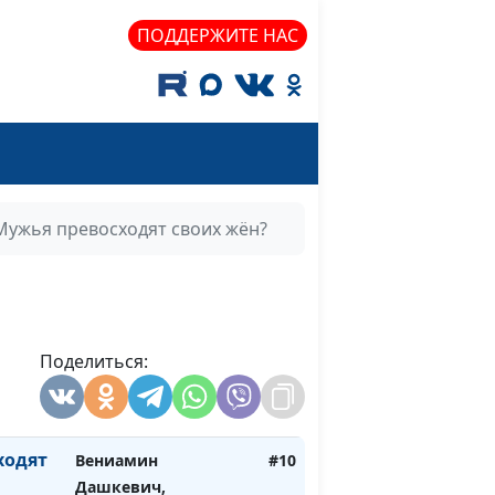
ПОДДЕРЖИТЕ НАС
ный
Вениамин Дашкевич,
#14
священнослужитель,
молодежный лидер
Вениамин Дашкевич,
#13
священнослужитель,
молодежный лидер
Мужья превосходят своих жён?
яния:
Вениамин Дашкевич,
#12
священнослужитель,
молодежный лидер
г
Поделиться:
Вениамин Дашкевич,
#11
священнослужитель,
молодежный лидер
ходят
Вениамин
#10
Дашкевич,