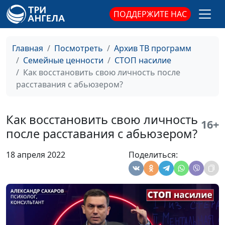
консультант по семейным
ПОДДЕРЖИТЕ НАС
взаимоотношениям
Как полюбить себя
Александр Сахаров,
#17
Главная
Посмотреть
Архив ТВ программ
после
священнослужитель,
Семейные ценности
СТОП насилие
травмирующих
консультант по семейным
Как восстановить свою личность после
отношений?
взаимоотношениям
расставания с абьюзером?
Идеальный брак по
Александр Сахаров,
#16
библейским
священнослужитель,
Как восстановить свою личность
принципам
консультант по семейным
16+
после расставания с абьюзером?
взаимоотношениям
10 признаков
Александр Сахаров,
#15
18 апреля 2022
Поделиться:
абьюзера
священнослужитель,
консультант по семейным
взаимоотношениям
Можно ли спасти
Александр Сахаров,
#14
отношения с
священнослужитель,