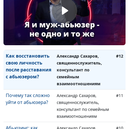
абьюзером?
консультант по семейным
взаимоотношениям
Как оправдывают
Александр Сахаров,
#13
насилие Библией?
священнослужитель,
консультант по семейным
взаимоотношениям
Как восстановить
Александр Сахаров,
#12
свою личность
священнослужитель,
после расставания
консультант по
с абьюзером?
семейным
взаимоотношениям
Почему так сложно
Александр Сахаров,
#11
уйти от абьюзера?
священнослужитель,
консультант по семейным
взаимоотношениям
Абьюзинг: как
Александр Сахаров,
#10