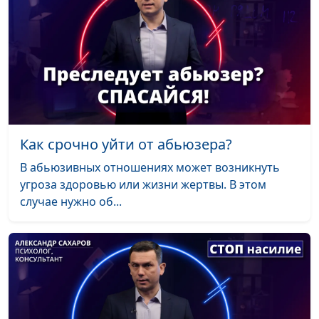
Как срочно уйти от
Александр Сахаров,
#2
абьюзера?
священнослужитель,
консультант по семейным
взаимоотношениям
Как понять, что мой
Александр Сахаров,
#1
муж абьюзер?
священнослужитель,
консультант по семейным
взаимоотношениям
Как срочно уйти от абьюзера?
В абьюзивных отношениях может возникнуть
угроза здоровью или жизни жертвы. В этом
случае нужно об...