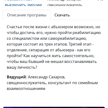
выключить эмоции
священнослужитель,
и включить разум
консультант по семейным
Описание програмы
Скачать
взаимоотношениям
Как восстановиться
Счастье после жизни с абьюзером возможно, но
Александр Сахаров,
#9
после абьюзивных
чтобы достичь его, нужно пройти реабилитацию
священнослужитель,
отношений?
со специалистом или самореабилитацию,
консультант по семейным
которая состоит из трех этапов. Третий этап -
взаимоотношениям
отделение, сепарация от абьюзера - как его
Психологические
Александр Сахаров,
#8
пройти? Как научиться жить самостоятельно,
манипуляции
священнослужитель,
чтобы ваш бывший не мешал восстанавливать
абьюзера
консультант по семейным
вашу личность?
взаимоотношениям
Ведущий
: Александр Сахаров,
Что делать, если
Александр Сахаров,
#7
священнослужитель, консультант по семейным
преследует
священнослужитель,
взаимоотношениям
бывший?
консультант по семейным
взаимоотношениям
Абьюз: насилие по