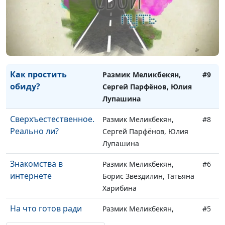
Симонян
Вера и служба в
Размик Меликбекян,
#10
армии
Сергей Парфёнов,
Алексей Мешков
Как простить
Размик Меликбекян,
#9
обиду?
Сергей Парфёнов, Юлия
Лупашина
Сверхъестественное.
Размик Меликбекян,
#8
Реально ли?
Сергей Парфёнов, Юлия
Лупашина
Знакомства в
Размик Меликбекян,
#6
интернете
Борис Звездилин, Татьяна
Харибина
На что готов ради
Размик Меликбекян,
#5
любви?
Борис Звездилин, Михаил