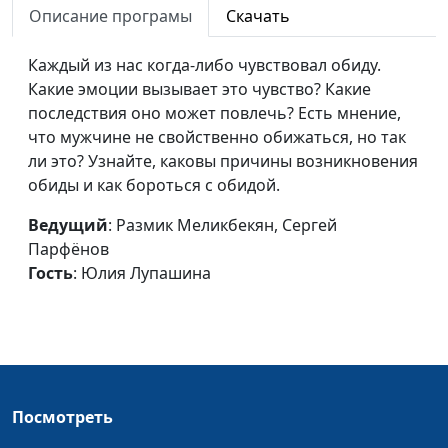
Описание програмы
Скачать
Севастьянов
Татуировки
Размик Меликбекян,
#4
Каждый из нас когда-либо чувствовал обиду.
Борис Звездилин,
Какие эмоции вызывает это чувство? Какие
Виталий Киссер
последствия оно может повлечь? Есть мнение,
что мужчине не свойственно обижаться, но так
Быть свободным
Размик Меликбекян,
#3
ли это? Узнайте, каковы причины возникновения
Борис Звездилин,
обиды и как бороться с обидой.
Виталий Киссер
Ведущий
: Размик Меликбекян, Сергей
Я отказался от
Размик Меликбекян,
#1
Парфёнов
наркотиков
Борис Звездилин, Максим
Гость
: Юлия Лупашина
Булаев
Посмотреть