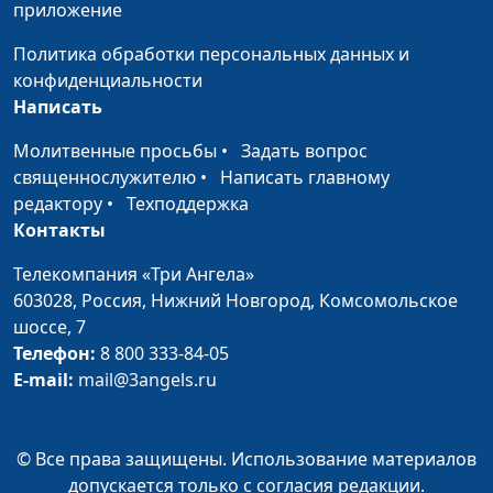
приложение
Почему верующие
Вилина Парфенова, Юлия
#34
Политика обработки персональных данных и
благовествуют?
Лупашина, Анастасия
конфиденциальности
Сорокина
Написать
Не устраивает
Вилина Парфенова, Юлия
#33
Молитвенные просьбы
•
Задать вопрос
жизнь. Что делать?
Лупашина, Егор Алгаев
священнослужителю
•
Написать главному
Планы Бога на нашу
редактору
•
Техподдержка
Богдан Павлюк, Вилина
#32
личную жизнь
Контакты
Парфенова, Алёна
Смоленцева
Телекомпания «Три Ангела»
«Подфартило» или
603028,
Россия, Нижний Новгород,
Комсомольское
Размик Меликбекян,
#31
Божье
шоссе, 7
Вилина Парфенова,
благословение?
Телефон:
8 800 333-84-05
Алина Ронжина
E-mail:
mail@3angels.ru
Может ли трагедия
Сергей Парфенов, Вилина
#30
стать
Парфенова, Диана
благословением?
Лаишевцева
© Все права защищены. Использование материалов
допускается только с согласия редакции.