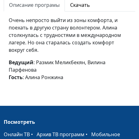
Описание програмы
Скачать
Когда все не по
Размик Меликбекян,
#40
плану
Вилина Парфенова, Яна
Очень непросто выйти из зоны комфорта, и
Скурихина
поехать в другую страну волонтером. Алина
столкнулась с трудностями в международном
Добром отвечать на
Размик Меликбекян, Яна
#39
лагере. Но она старалась создать комфорт
зло
Скурихина, Анастасия
вокруг себя.
Колчина
Ведущий
: Размик Меликбекян, Вилина
Выбор спутника
Размик Меликбекян,
#38
Парфенова
жизни
Вилина Парфенова,
Гость
: Алина Ронжина
Владимир Коровин
Бог родителей - мой
Размик Меликбекян,
#36
Бог?
Вилина Парфенова,
Станислав Денисенко
Мои близкие пьют:
Богдан Павлюк, Юлия
#35
Посмотреть
как я могу им
Лупашина, Анастасия
Онлайн ТВ
•
Архив ТВ программ
•
Мобильное
помочь?
Малинина