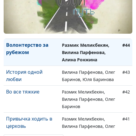
Ермошина
Почва уходит из под
Сергей Парфенов Даниил
#45
ног
Егоров, Мария
Мараханова
Волонтерство за
Размик Меликбекян,
#44
рубежом
Вилина Парфенова,
Алина Ронжина
История одной
Вилина Парфенова, Олег
#43
любви
Баринов, Юля Баринова
Во все тяжкие
Размик Меликбекян,
#42
Вилина Парфенова, Олег
Баринов
Привычка ходить в
Размик Меликбекян,
#41
церковь
Вилина Парфенова, Олег
Баринов