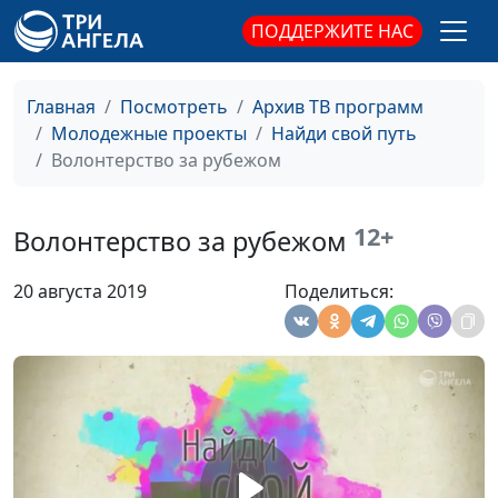
ПОДДЕРЖИТЕ НАС
Главная
Посмотреть
Архив ТВ программ
Молодежные проекты
Найди свой путь
Волонтерство за рубежом
Как сбываются
Даниил Егоров, Мария
#49
мечты?
Мараханова, Константин
Мотолин
12+
Волонтерство за рубежом
Зачем я живу
Даниил Егоров, Мария
#48
20 августа 2019
Поделиться:
Мараханова, Татьяна
Булатова
Кризис среднего
Даниил Егоров, Мария
#47
возраста
Мараханова, Сергей
Парфенов
Вектор моей жизни
Даниил Егоров, Сергей
#46
Парфенов, Юлия