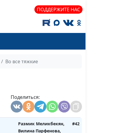
Парфенов
ПОДДЕРЖИТЕ НАС
изни
Даниил Егоров, Сергей
#46
Парфенов, Юлия
Ермошина
з под
Сергей Парфенов
#45
Даниил Егоров, Мария
Мараханова
Во все тяжкие
а
Размик Меликбекян,
#44
Вилина Парфенова,
Алина Ронжина
Поделиться:
Вилина Парфенова,
#43
Олег Баринов, Юля
Баринова
Размик Меликбекян,
#42
Вилина Парфенова,