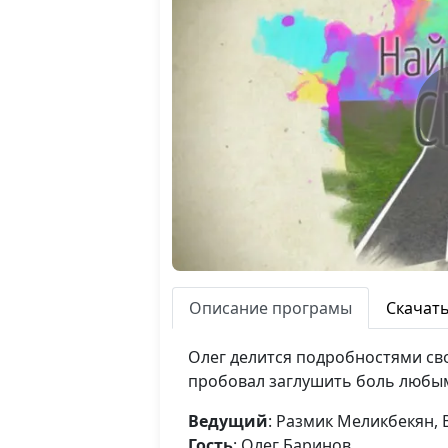
Описание програмы
Скачат
Олег делится подробностями сво
пробовал заглушить боль любым
Ведущий
: Размик Меликбекян,
Гость
: Олег Баринов