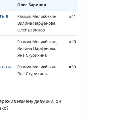
Олег Баринов
ть в
Размик Меликбекян,
#41
Вилина Парфенова,
Олег Баринов
Размик Меликбекян,
#40
Вилина Парфенова,
Яна Скурихина
ть на
Размик Меликбекян,
#39
Яна Скурихина,
Анастасия Колчина
а
Размик Меликбекян,
#38
Вилина Парфенова,
Пережив измену девушки, он
Владимир Коровин
еко?
- мой
Размик Меликбекян,
#36
Вилина Парфенова,