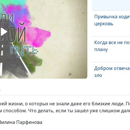
Привычка ходи
церковь
Когда все не по
плану
Добром отвеча
зло
ь
Выбор спутник
жизни
ей жизни, о которых не знали даже его близкие люди. 
 способом. Что делать, если ты зашёл уже слишком дал
Бог родителей 
 Вилина Парфенова
Бог?