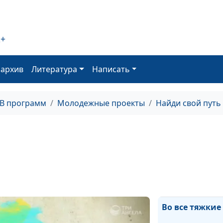
Вектор моей ж
2+
оархив
Литература
Написать
Почва уходит и
ног
ТВ программ
Молодежные проекты
Найди свой путь
Волонтерство з
рубежом
История одной
любви
Во все тяжкие