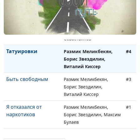
интернете
Борис Звездилин, Татьяна
Харибина
На что готов ради
Размик Меликбекян,
#5
любви?
Борис Звездилин, Михаил
Севастьянов
Татуировки
Размик Меликбекян,
#4
Борис Звездилин,
Виталий Киссер
Быть свободным
Размик Меликбекян,
#3
Борис Звездилин,
Виталий Киссер
Я отказался от
Размик Меликбекян,
#1
наркотиков
Борис Звездилин, Максим
Булаев