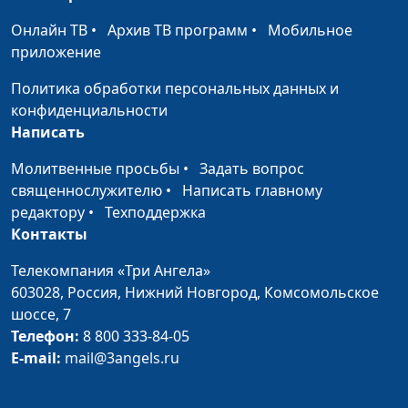
Как простить обиду?
Размик Меликбекян,
#9
Сергей Парфёнов, Юлия
Онлайн ТВ
•
Архив ТВ программ
•
Мобильное
Лупашина
приложение
Сверхъестественное.
Размик Меликбекян,
#8
Политика обработки персональных данных и
Реально ли?
Сергей Парфёнов, Юлия
конфиденциальности
Лупашина
Написать
Знакомства в
Молитвенные просьбы
•
Размик Меликбекян,
Задать вопрос
#6
интернете
священнослужителю
•
Написать главному
Борис Звездилин, Татьяна
редактору
•
Техподдержка
Харибина
Контакты
На что готов ради
Размик Меликбекян,
#5
любви?
Телекомпания «Три Ангела»
Борис Звездилин, Михаил
603028,
Россия, Нижний Новгород,
Комсомольское
Севастьянов
шоссе, 7
Татуировки
Размик Меликбекян,
#4
Телефон:
8 800 333-84-05
Борис Звездилин,
E-mail:
mail@3angels.ru
Виталий Киссер