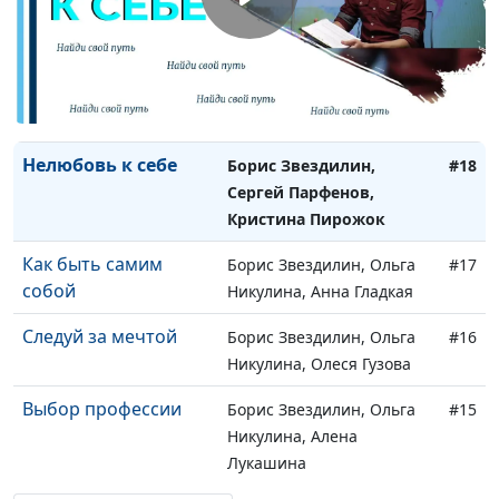
Ронжина
Я не боюсь говорить
Борис Звездилин, Сергей
#19
о Боге
Парфенов, Кристина
Пирожок
Нелюбовь к себе
Борис Звездилин,
#18
Сергей Парфенов,
Кристина Пирожок
Как быть самим
Борис Звездилин, Ольга
#17
собой
Никулина, Анна Гладкая
Следуй за мечтой
Борис Звездилин, Ольга
#16
Никулина, Олеся Гузова
Выбор профессии
Борис Звездилин, Ольга
#15
Никулина, Алена
Лукашина