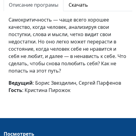
Модный приговор
Размик Меликбекян,
#14
Описание програмы
Скачать
Сергей Парфёнов, Дарья
Ржанова
Самокритичность — чаще всего хорошее
качество, когда человек, анализируя свои
Красота внутренняя
Размик Меликбекян,
#13
поступки, слова и мысли, четко видит свои
и внешняя
Сергей Парфёнов, Анна
недостатки. Но оно легко может перерасти в
Малышева
состояние, когда человек себе не нравится и
себя не любит, и далее — в ненависть к себе. Что
Зависимость: как не
Размик Меликбекян,
#12
сделать, чтобы снова полюбить себя? Как не
стать рабом?
Сергей Парфёнов, Юлия
попасть на этот путь?
Широкова
Ведущий
: Борис Звездилин, Сергей Парфенов
Верность
Размик Меликбекян,
#11
Гость
: Кристина Пирожок
принципам
Сергей Парфёнов, Давид
Симонян
Вера и служба в
Размик Меликбекян,
#10
армии
Сергей Парфёнов,
Алексей Мешков
Посмотреть