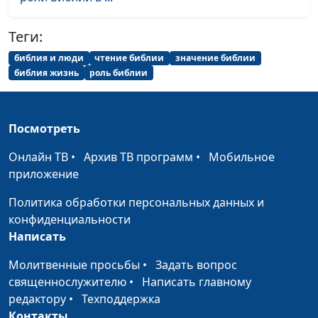
преподаватель Заокской
духовной академии, Н. Гузов
Теги:
Иисус и Мария
Иван Лобанов, ведущий
#44
библия и люди
чтение библии
значение библии
научный сотрудник Института
библия жизнь
роль библии
перевода Библии им. М. П.
Кулакова, Н. Гузов
Книга Иова
Посмотреть
Иван Лобанов, ведущий
#43
научный сотрудник Института
Онлайн ТВ
•
Архив ТВ программ
•
Мобильное
перевода Библии им. М. П.
приложение
Кулакова, Е. Мирошникова,
доктор философских наук, Н.
Политика обработки персональных данных и
Гузов
конфиденциальности
Написать
Ездра и
Иван Лобанов, ведущий
#42
Есфирь
научный сотрудник Института
Молитвенные просьбы
•
Задать вопрос
перевода Библии им. М. П.
священнослужителю
•
Написать главному
Кулакова, Н. Гузов
редактору
•
Техподдержка
Контакты