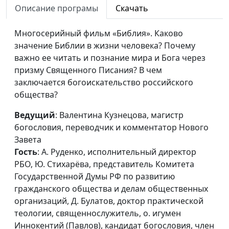
игумен Иннокентий (Павлов),
Описание програмы
Скачать
кандидат богословия, член
правления РБО, Л. Маневич,
Многосерийный фильм «Библия». Каково
переводчик, ведущий
значение Библии в жизни человека? Почему
научный сотрудник РБО, М.
важно ее читать и познание мира и Бога через
Волгин, священнослужитель,
призму Священного Писания? В чем
С. Ряховский,
заключается богоискательство российского
Начальствующий Епископ
общества?
Российского объединенного
Ведущий
: Валентина Кузнецова, магистр
союза христиан веры
богословия, переводчик и комментатор Нового
евангельской, Н. Гузов
Завета
Библия и
Виктор Ляху, кандидат
#50
Гость
: А. Руденко, исполнительный директор
литература
филологических наук, старший
РБО, Ю. Стихарёва, представитель Комитета
(вторая часть)
научный сотрудник Института
Государственной Думы РФ по развитию
перевода Библии им. М.П.
гражданского общества и делам общественных
Кулакова , А. Богданенков,
организаций, Д. Булатов, доктор практической
филолог, литературовед,
теологии, священнослужитель, о. игумен
богослов, Н. Гузов
Иннокентий (Павлов), кандидат богословия, член