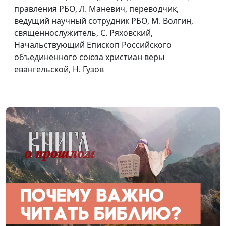
правления РБО, Л. Маневич, переводчик,
Библия и
Виктор Ляху, кандидат
#49
ведущий научный сотрудник РБО, М. Волгин,
литература
филологических наук, старший
священнослужитель, С. Ряховский,
(первая часть)
научный сотрудник Института
Начальствующий Епископ Российского
перевода Библии им. М.П.
объединенного союза христиан веры
Кулакова , А. Богданенков,
евангельской, Н. Гузов
филолог, литературовед,
богослов, И. Лобанов, ведущий
научный сотрудник Института
перевода Библии им. М. П.
Кулакова, Е. Мирошникова,
доктор философских наук, Н.
Гузов
Библейские
Виктор Ляху, кандидат
#48
истории о
филологических наук, старший
жестокости
научный сотрудник Института
людей
перевода Библии им. М.П.
Кулакова , А. Богданенков,