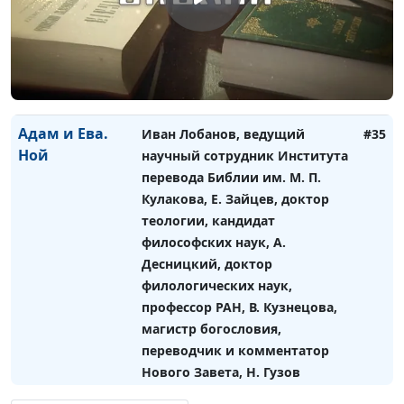
перевода Библии им. М. П.
Кулакова, Н. Гузов, Л. Маневич,
переводчик, ведущий научный
сотрудник РБО, С. Давидоглу,
священнослужитель,
Адам и Ева.
Иван Лобанов, ведущий
#35
Ной
научный сотрудник Института
перевода Библии им. М. П.
Кулакова, Е. Зайцев, доктор
теологии, кандидат
философских наук, А.
Десницкий, доктор
филологических наук,
профессор РАН, В. Кузнецова,
магистр богословия,
переводчик и комментатор
Нового Завета, Н. Гузов