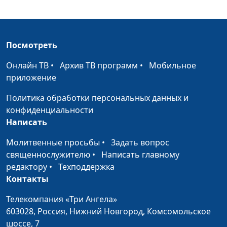
филологических наук,
профессор РАН, Н. Гузов, В.
Малышев
Посмотреть
Поэтические
Иван Лобанов, ведущий
#32
или
научный сотрудник Института
Онлайн ТВ
•
Архив ТВ программ
•
Мобильное
учительные
перевода Библии им. М. П.
приложение
книги Библии
Кулакова, А. Богданенков,
Политика обработки персональных данных и
филолог, литературовед,
конфиденциальности
богослов, Д. Булатов доктор
Написать
практической теологии,
священнослужитель
Молитвенные просьбы
•
Задать вопрос
Книги Царств
священнослужителю
•
Написать главному
Иван Лобанов, ведущий
#31
редактору
•
Техподдержка
научный сотрудник Института
Контакты
перевода Библии им. М. П.
Кулакова, С. Давидоглу,
Телекомпания «Три Ангела»
священнослужитель, М. Волгин,
603028,
Россия, Нижний Новгород,
Комсомольское
священнослужитель, Н. Гузов, В.
шоссе, 7