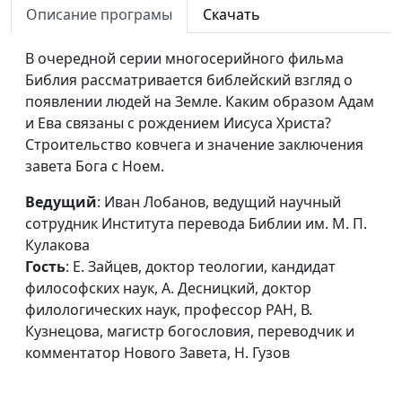
Книга
Алексей Сомов, кандидат
#34
Описание програмы
Скачать
Откровение
теологии, консультант
переводческих проектов
В очередной серии многосерийного фильма
Института перевода Библии
Библия рассматривается библейский взгляд о
(Москва), И. Лобанов, ведущий
появлении людей на Земле. Каким образом Адам
научный сотрудник Института
и Ева связаны с рождением Иисуса Христа?
перевода Библии им. М. П.
Строительство ковчега и значение заключения
Кулакова, С. Давидоглу,,
завета Бога с Ноем.
священнослужитель,
преподаватель Заокской
Ведущий
: Иван Лобанов, ведущий научный
духовной академии, Н. Гузов
сотрудник Института перевода Библии им. М. П.
Кулакова
Пророческие
Иван Лобанов, ведущий
#33
Гость
: Е. Зайцев, доктор теологии, кандидат
книги
научный сотрудник Института
философских наук, А. Десницкий, доктор
перевода Библии им. М. П.
филологических наук, профессор РАН, В.
Кулакова, Р. Волкославский,
Кузнецова, магистр богословия, переводчик и
доктор богословия, С. Давидоглу,
комментатор Нового Завета, Н. Гузов
священнослужитель, А.
Десницкий доктор