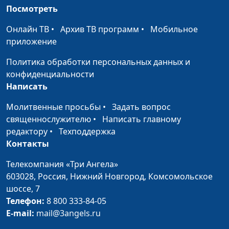
Посмотреть
с большим стажем
работы), Светлана
Онлайн ТВ
•
Архив ТВ программ
•
Мобильное
Лукашевич (кулинар),
приложение
Анна Фадеева, Ольга
Соколова, Ольга
Политика обработки персональных данных и
Турутина
конфиденциальности
Написать
Воспитание без
Анна Ронжина, Ольга
#3
насилия
Козуля, Галина
Молитвенные просьбы
•
Задать вопрос
Мещерякова (кулинар),
священнослужителю
•
Написать главному
Екатерина Плешакова,
редактору
•
Техподдержка
Анастасия Сергеева,
Контакты
Юлия Ключникова
Телекомпания «Три Ангела»
Возбудимый
Анна Ронжина, Галина
#2
603028,
Россия, Нижний Новгород,
Комсомольское
ребенок. Почему?
Маресова(детский
шоссе, 7
невролог), Анна
Телефон:
8 800 333-84-05
Малышева (кулинар),
E-mail:
mail@3angels.ru
Екатерина Петреева,