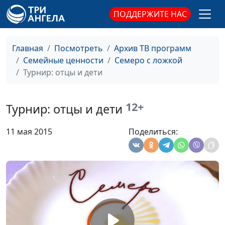
Галина Мещерякова,
Ольга Феофанова,
ПОДДЕРЖИТЕ НАС
Татьяна Тимонина
Воспитание до
Анна Ронжина, Ирина
#11
Главная
Посмотреть
Архив ТВ программ
рождения
Остапенко, Людмила
Семейные ценности
Семеро с ложкой
Неровня, Елена
Турнир: отцы и дети
Баринова, Екатерина
Плешакова, Мария
12+
Викторова (кулинар)
Турнир: отцы и дети
Неуправляемые
Анна Ронжина, Алина
#10
11 мая 2015
Поделиться:
дети
Гончар (педагог
-психолог), Светлана
Лукашевич (кулинар),
Оксана Устинова, Ольга
Соколова, Ольга
Турутина
Как быть в форме
Анна Ронжина, Анна
#9