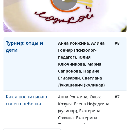
Мартынова, Екатерина
Сажина, Галина
Мещерякова, Ольга
Феофанова, Татьяна
Тимонина (кулинар)
Турнир: отцы и
Анна Ронжина, Алина
#8
дети
Гончар (психолог-
педагог), Юлия
Ключникова, Мария
Сапронова, Нарине
Егиазарян, Светлана
Лукашевич (кулинар)
Как я воспитываю
Анна Ронжина, Ольга
#7
своего ребенка
Козуля, Елена Нефедкина
(кулинар), Екатерина
Сажина, Екатерина
Плешакова, Анастасия