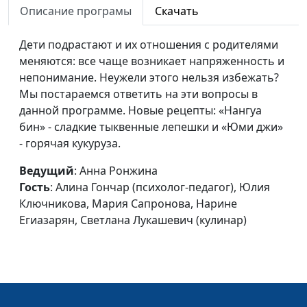
Сергеева
Описание програмы
Скачать
Ребенок и улица
Анна Ронжина, Алина
#6
Дети подрастают и их отношения с родителями
Гончар (психолог-педагог
меняются: все чаще возникает напряженность и
с большим стажем
непонимание. Неужели этого нельзя избежать?
работы), Юлия
Мы постараемся ответить на эти вопросы в
Ключникова, Мария
данной программе. Новые рецепты: «Нангуа
Сапронова, Нарине
бин» - сладкие тыквенные лепешки и «Юми джи»
Егиазарян, Светлана
- горячая кукуруза.
Лукашевич (кулинар)
Ведущий
: Анна Ронжина
Как быстро
Анна Ронжина, Юлия
#5
Гость
: Алина Гончар (психолог-педагог), Юлия
накормить
Ключникова (кулинар),
Ключникова, Мария Сапронова, Нарине
Татьяна Тимонина,
Егиазарян, Светлана Лукашевич (кулинар)
Екатерина Петреева,
Надежда Никогосян,
Ольга Феофанова
Дети и деньги
Анна Ронжина, Алина
#4
Гончар (психолог-педагог