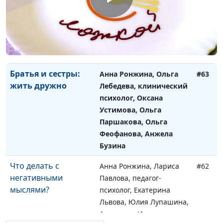
истерики
Лебедева, клинический
психолог, Татьяна
Бузина, Ирина Лобанова,
Ольга Паршакова,
Светлана Доманская
Братья и сестры:
Анна Ронжина, Ольга
#63
жить дружно
Лебедева, клинический
психолог, Оксана
Устимова, Ольга
Паршакова, Ольга
Феофанова, Анжела
Бузина
Что делать с
Анна Ронжина, Лариса
#62
негативными
Павлова, педагог-
мыслями?
психолог, Екатерина
Львова, Юлия Лупашина,
Анастасия Иванова,