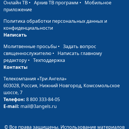
Онлайн ТВ
•
Архив ТВ программ
•
Мобильное
психолог, Татьяна
приложение
Бузина, Ирина Лобанова,
Ольга Паршакова,
Политика обработки персональных данных и
Светлана Доманская
конфиденциальности
Написать
Как жить без
Анна Ронжина, Лариса
#58
разочарований
Павлова, педагог-
Молитвенные просьбы
•
Задать вопрос
психолог, Екатерина
священнослужителю
•
Написать главному
Львова, Юлия Лупашина,
редактору
•
Техподдержка
Анастасия Иванова,
Контакты
Юлия Ключникова
Телекомпания «Три Ангела»
Границы для моего
Анна Ронжина, Ольга
#57
603028,
Россия, Нижний Новгород,
Комсомольское
ребенка
Лебедева, клинический
шоссе, 7
психолог, Екатерина
Телефон:
8 800 333-84-05
Петреева, Светлана
E-mail:
mail@3angels.ru
Быкова, Алёна
Комиссарова, Светлана
Доманская
© Все права защищены. Использование материалов