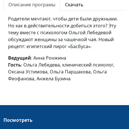
Юлия Ключникова
Описание програмы
Скачать
Как воспитывать
Анна Ронжина, Ольга
#61
Родители мечтают, чтобы дети были дружными.
мальчиков и
Лебедева, клинический
Но как в действительности добиться этого? Эту
девочек?
психолог, Оксана
тему вместе с психологом Ольгой Лебедевой
Устимова, Ольга
обсуждают женщины за чашечкой чая. Новый
Паршакова, Ольга
рецепт: египетский пирог «Басбуса».
Феофанова, Татьяна
Тимонина
Ведущий
: Анна Ронжина
Гость
: Ольга Лебедева, клинический психолог,
Послушание с
Анна Ронжина, Ольга
#60
Оксана Устимова, Ольга Паршакова, Ольга
радостью
Лебедева, клинический
Феофанова, Анжела Бузина
психолог, Екатерина
Петреева, Светлана
Быкова, Алёна
Комиссарова, Светлана
Доманская
Как маме всё успеть
Посмотреть
Анна Ронжина, Ольга
#59
Лебедева, клинический