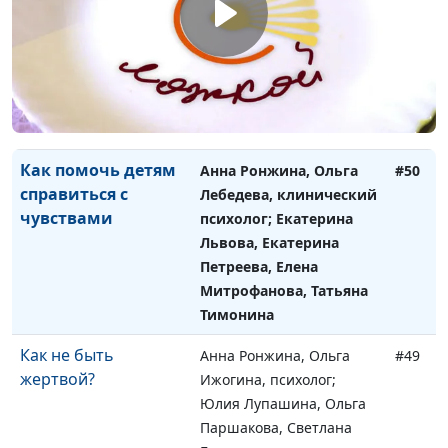
самостоятельность
Лебедева, клинический
у детей
психолог; Екатерина
Львова, Екатерина
Петреева, Ольга
Ворожцова, Татьяна
Тимонина
Как помочь детям
Анна Ронжина, Ольга
#50
справиться с
Лебедева, клинический
чувствами
психолог; Екатерина
Львова, Екатерина
Петреева, Елена
Митрофанова, Татьяна
Тимонина
Как не быть
Анна Ронжина, Ольга
#49
жертвой?
Ижогина, психолог;
Юлия Лупашина, Ольга
Паршакова, Светлана