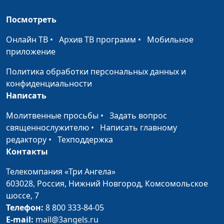
Паршакова, Анна
Посмотреть
Бочкарева, Дарья
Ржанова
Онлайн ТВ
•
Архив ТВ программ
•
Мобильное
приложение
Опять домашние
Анна Ронжина, Ольга
#45
задания
Лебедева, Анастасия
Политика обработки персональных данных и
Сергеева, Светлана
конфиденциальности
Быкова, Екатерина
Написать
Петреева, Диана
Лаишевцева
Молитвенные просьбы
•
Задать вопрос
священнослужителю
•
Написать главному
Мои личные
Анна Ронжина, Евгения
#44
редактору
•
Техподдержка
границы
Чикивчук, системный
Контакты
семейный психолог,
Екатерина Сажина,
Телекомпания «Три Ангела»
Любовь Тямкина,
603028,
Россия, Нижний Новгород,
Комсомольское
Татьяна Тимонина,
шоссе, 7
Гегецик Шахназярян
Телефон:
8 800 333-84-05
E-mail:
mail@3angels.ru