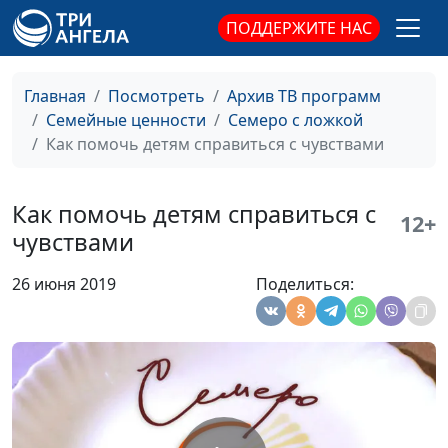
Как управлять
Анна Ронжина, Ольга
#54
ПОДДЕРЖИТЕ НАС
своими чувствами?
Ижогина, психолог;
Ольга Паршакова, Юлия
Ключникова, Екатерина
Главная
Посмотреть
Архив ТВ программ
Петреева
Семейные ценности
Семеро с ложкой
Как помочь детям справиться с чувствами
Как справиться с
Анна Ронжина, Ольга
#53
гневом?
Ижогина, психолог;
Наталья Булатова, Ольга
Как помочь детям справиться с
12+
Паршакова, Светлана
чувствами
Быкова
26 июня 2019
Поделиться:
Как развить
Анна Ронжина, Ольга
#52
ответственность у
Ижогина, психолог;
мужа
Ольга Паршакова, Юлия
Лупашина, Екатерина
Петреева
Как поощрять
Анна Ронжина, Ольга
#51