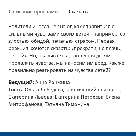
Быкова
Описание програмы
Скачать
Как извлечь пользу
Анна Ронжина, Ольга
#48
из конфликта?
Ижогина, психолог;
Родители иногда не знают, как справиться с
Елена Солдатова, Ольга
сильными чувствами своих детей - например, со
Паршакова, Светлана
злостью, обидой, печалью, страхом. Первая
Быкова
реакция: хочется сказать: «прекрати, не плачь,
Как быть
не ной». Но, оказывается, запрещая детям
Анна Ронжина, Евгения
#47
счастливым при
проявлять чувства, мы наносим им вред. Как же
Чикивчук, системный
любых
правильно реагировать на чувства детей?
семейный психолог,
обстоятельствах?
Вилина Парфенова,
Ведущий
: Анна Ронжина
Ольга Паршакова, Ирина
Гость
: Ольга Лебедева, клинический психолог;
Садилова, Светлана
Екатерина Львова, Екатерина Петреева, Елена
Доманская
Митрофанова, Татьяна Тимонина
Основа счастливого
Анна Ронжина, Евгения
#46
брака
Чикивчук, системный
семейный психолог,
Галина Агмалова, Ольга