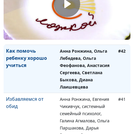
взаимоотношений
Чикивчук, системный
семейный психолог,
Ирина Садилова, Любовь
Тямкина, Татьяна
Тимонина, Гегецик
Шахназярян
Как помочь
Анна Ронжина, Ольга
#42
ребенку хорошо
Лебедева, Ольга
учиться
Феофанова, Анастасия
Сергеева, Светлана
Быкова, Диана
Лаишевцева
Избавляемся от
Анна Ронжина, Евгения
#41
обид
Чикивчук, системный
семейный психолог,
Галина Агмалова, Ольга
Паршакова, Дарья