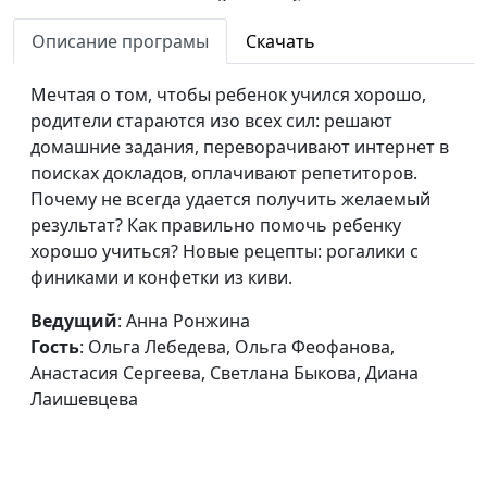
Ржанова, Светлана
Доманская
Описание програмы
Скачать
Дети плохо себя
Анна Ронжина, Евгения
#40
Мечтая о том, чтобы ребенок учился хорошо,
ведут. Почему?
Чикивчук, системный
родители стараются изо всех сил: решают
семейный психолог,
домашние задания, переворачивают интернет в
Елена Самойлова,
поисках докладов, оплачивают репетиторов.
Светлана Доманская,
Почему не всегда удается получить желаемый
Ирина Садилова, Ольга
результат? Как правильно помочь ребенку
Паршакова
хорошо учиться? Новые рецепты: рогалики с
Детская ложь
финиками и конфетки из киви.
Анна Ронжина, Нелли
#39
Кропинова (педагог),
Ведущий
: Анна Ронжина
Светлана Доманская,
Гость
: Ольга Лебедева, Ольга Феофанова,
Ольга Паршакова,
Анастасия Сергеева, Светлана Быкова, Диана
Светлана Быкова,
Лаишевцева
Нарине Егиазарян
Гадкий гаджет
Анна Ронжина, Нелли
#38
Кропинова (педагог),