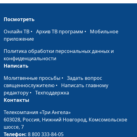
Ольга Феофанова, Ольга
Паршакова, Светлана
Посмотреть
Быкова, Нарине
Егиазарян
Онлайн ТВ
•
Архив ТВ программ
•
Мобильное
приложение
Дети в свое
Анна Ронжина, Нелли
#37
свободное время
Кропинова (педагог),
Политика обработки персональных данных и
Екатерина Сажина,
конфиденциальности
Екатерина Петреева,
Написать
Анна Паузина, Екатерина
Плешакова
Молитвенные просьбы
•
Задать вопрос
священнослужителю
•
Написать главному
Воспитываем
Анна Ронжина, Нелли
#36
редактору
•
Техподдержка
поощрением
Кропинова (педагог),
Контакты
Екатерина Сажина,
Екатерина Петреева,
Телекомпания «Три Ангела»
Анна Паузина, Екатерина
603028,
Россия, Нижний Новгород,
Комсомольское
Плешакова
шоссе, 7
Телефон:
8 800 333-84-05