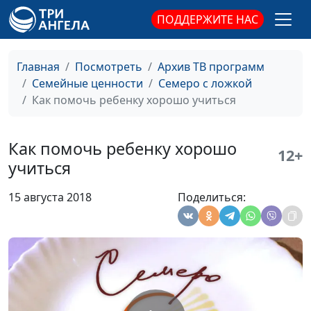
Бочкарева, Дарья
ПОДДЕРЖИТЕ НАС
Ржанова
Опять домашние
Анна Ронжина, Ольга
#45
Главная
Посмотреть
Архив ТВ программ
задания
Лебедева, Анастасия
Семейные ценности
Семеро с ложкой
Сергеева, Светлана
Как помочь ребенку хорошо учиться
Быкова, Екатерина
Петреева, Диана
Лаишевцева
Как помочь ребенку хорошо
12+
учиться
Мои личные
Анна Ронжина, Евгения
#44
границы
Чикивчук, системный
15 августа 2018
Поделиться:
семейный психолог,
Екатерина Сажина,
Любовь Тямкина,
Татьяна Тимонина,
Гегецик Шахназярян
Круги
Анна Ронжина, Евгения
#43