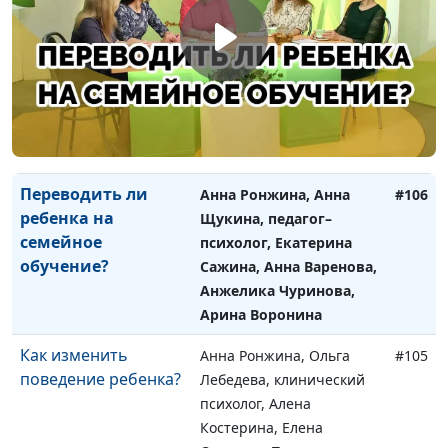
Как ребенку влиться
Анна Ронжина, Анна
#107
в коллектив?
Щукина, педагог–
психолог, Ольга
Паршакова, Наталья
Плотникова, Надежда
Усатый, Арина Воронина
Переводить ли
Анна Ронжина, Анна
#106
ребенка на
Щукина, педагог–
семейное
психолог, Екатерина
обучение?
Сажина, Анна Варенова,
Анжелика Чуринова,
Арина Воронина
Как изменить
Анна Ронжина, Ольга
#105
поведение ребенка?
Лебедева, клинический
психолог, Алена
Костерина, Елена