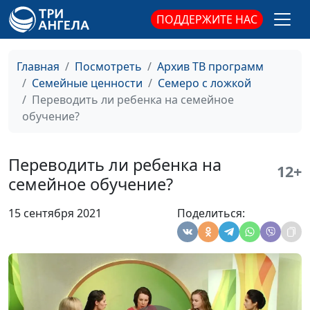
Сажина, Ирина
ПОДДЕРЖИТЕ НАС
Садилова, Ольга
Феофанова, Юлия
Лупашина
Главная
Посмотреть
Архив ТВ программ
Семейные ценности
Семеро с ложкой
Как женщине
Анна Ронжина, Мария
#109
Переводить ли ребенка на семейное
управлять своими
Вачева, психолог-
обучение?
страхами?
консультант, Алена
Костерина, Юлия
Синицына, Елена
Переводить ли ребенка на
12+
Сергеева, Юлия
семейное обучение?
Лупашина
15 сентября 2021
Поделиться:
Что делать с
Анна Ронжина, Анна
#108
детской агрессией?
Щукина, педагог–
психолог, Ольга
Паршакова, Наталья
Плотникова, Надежда
Усатый, Арина Воронина