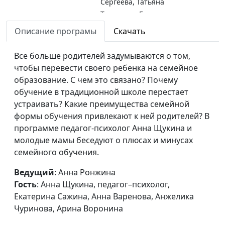
Сергеева, Татьяна
Тимонина, Гегецик
Шахназарян
Описание програмы
Скачать
Как помочь ребенку
Анна Ронжина, Анна
#104
Все больше родителей задумываются о том,
выбрать
Щукина, педагог–
чтобы перевести своего ребенка на семейное
профессию?
психолог, Марина
образование. С чем это связано? Почему
Булатова, Светлана
обучение в традиционной школе перестает
Быкова, Нина
устраивать? Какие преимущества семейной
Никифорова, Арина
формы обучения привлекают к ней родителей? В
Воронина
программе педагог-психолог Анна Щукина и
Как пережить
молодые мамы беседуют о плюсах и минусах
Анна Ронжина, Анна
#103
семейный кризис?
семейного обучения.
Щукина, педагог–
психолог, Марина
Ведущий
: Анна Ронжина
Булатова, Светлана
Гость
: Анна Щукина, педагог–психолог,
Быкова, Нина
Екатерина Сажина, Анна Варенова, Анжелика
Никифорова, Арина
Чуринова, Арина Воронина
Воронина