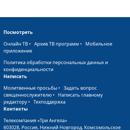
Как передать
Анна Ронжина, Алина
#102
подростку свои
Гончар, педагог-
ценности
психолог, Юлия
Лупашина, Екатерина
Посмотреть
Петреева, Оксана
Устимова, Арина
Онлайн ТВ
•
Архив ТВ программ
•
Мобильное
Воронина
приложение
Воспитание
Анна Ронжина, Ольга
#101
Политика обработки персональных данных и
свободой
Лебедева, клинический
конфиденциальности
психолог, Алена
Написать
Костерина, Елена
Сергеева, Татьяна
Молитвенные просьбы
•
Задать вопрос
Тимонина, Гегецик
священнослужителю
•
Написать главному
Шахназарян
редактору
•
Техподдержка
Контакты
Подростковые
Анна Ронжина, Алина
#100
бунты: как
Гончар, педагог-
Телекомпания «Три Ангела»
справиться
психолог, Юлия
603028,
Россия, Нижний Новгород,
Комсомольское