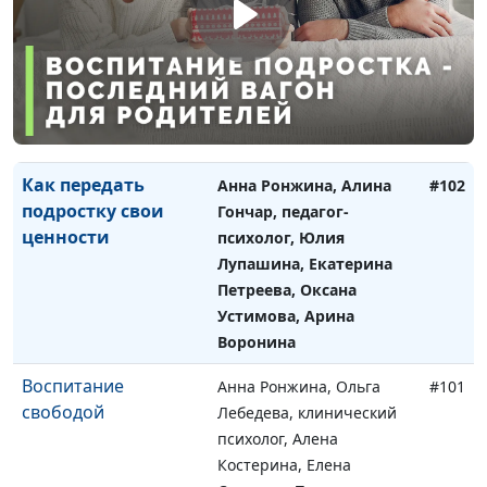
семейный кризис?
Щукина, педагог–
психолог, Марина
Булатова, Светлана
Быкова, Нина
Никифорова, Арина
Воронина
Как передать
Анна Ронжина, Алина
#102
подростку свои
Гончар, педагог-
ценности
психолог, Юлия
Лупашина, Екатерина
Петреева, Оксана
Устимова, Арина
Воронина
Воспитание
Анна Ронжина, Ольга
#101
свободой
Лебедева, клинический
психолог, Алена
Костерина, Елена