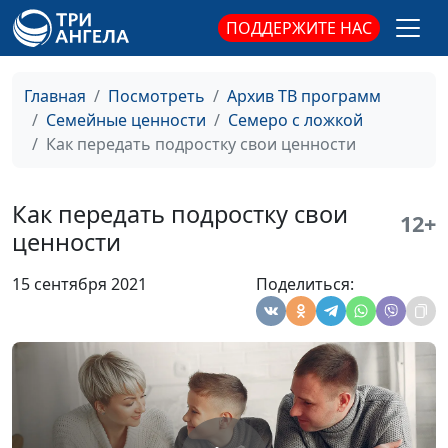
Арина Воронина
ПОДДЕРЖИТЕ НАС
Как изменить
Анна Ронжина, Ольга
#105
поведение ребенка?
Лебедева, клинический
Главная
Посмотреть
Архив ТВ программ
психолог, Алена
Семейные ценности
Семеро с ложкой
Костерина, Елена
Как передать подростку свои ценности
Сергеева, Татьяна
Тимонина, Гегецик
Шахназарян
Как передать подростку свои
12+
ценности
Как помочь ребенку
Анна Ронжина, Анна
#104
выбрать
Щукина, педагог–
15 сентября 2021
Поделиться:
профессию?
психолог, Марина
Булатова, Светлана
Быкова, Нина
Никифорова, Арина
Воронина
Как пережить
Анна Ронжина, Анна
#103