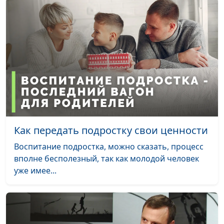
выгорание
Левченко,
женщины
консультирующий
психолог, Анна
Богатская, Ольга
Паршакова, Анна
Варенова, Вилина
Парфенова
Как повысить свою
Анна Ронжина, Алена
#97
самооценку
Левченко,
женщине?
консультирующий
Как передать подростку свои ценности
психолог, Юлия
Воспитание подростка, можно сказать, процесс
Лупашина, Алена
вполне бесполезный, так как молодой человек
Костерина, Анастасия
уже имее...
Смирнова, Анжела
Бузина
5 приемов тайм-
Анна Ронжина, Ольга
#96
менеджмента для
Лебедева, клинический