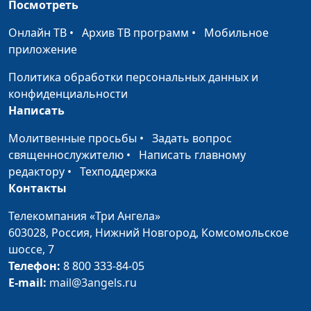
Посмотреть
Титовская
Онлайн ТВ
•
Архив ТВ программ
•
Мобильное
Удобные дети:
Анна Ронжина, Алена
#91
приложение
обратная сторона
Левченко,
медали
консультирующий
Политика обработки персональных данных и
психолог, Юлия
конфиденциальности
Лупашина, Алена
Написать
Костерина, Юлия
Молитвенные просьбы
•
Задать вопрос
Синицына, Ольга
священнослужителю
•
Написать главному
Феофанова
редактору
•
Техподдержка
Муж и дети: кому
Контакты
Анна Ронжина, Алена
#90
нужно больше
Левченко,
Телекомпания «Три Ангела»
внимания?
консультирующий
603028,
Россия, Нижний Новгород,
Комсомольское
психолог, Анна
шоссе, 7
Богатская, Ольга
Телефон:
8 800 333-84-05
Паршакова, Анна
E-mail:
mail@3angels.ru
Варенова, Вилина
Парфенова