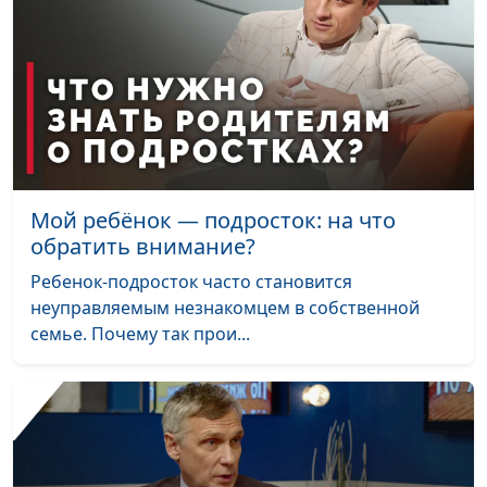
детей
психолог, Феофанова
Ольга, Митрофанова
Елена, Варенова Анна,
Мараханова Мария
Личные физические
Анна Ронжина, Алена
#95
границы ребенка
Левченко,
консультирующий
психолог, Юлия
Мой ребёнок — подросток: на что
Лупашина, Алена
обратить внимание?
Костерина, Ольга
Ребенок-подросток часто становится
Феофанова, Лариса
неуправляемым незнакомцем в собственной
Титовская
семье. Почему так прои...
Почему я всем
Анна Ронжина, Алена
#94
должна?
Левченко,
консультирующий
психолог, Юлия
Лупашина, Алена