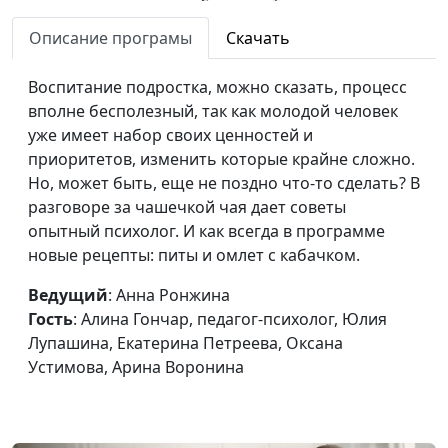
Сергеева, Татьяна
Тимонина, Гегецик
Описание програмы
Скачать
Шахназарян
Воспитание подростка, можно сказать, процесс
Подростковые
Анна Ронжина, Алина
#100
вполне бесполезный, так как молодой человек
бунты: как
Гончар, педагог-
уже имеет набор своих ценностей и
справиться
психолог, Юлия
приоритетов, изменить которые крайне сложно.
Лупашина, Екатерина
Но, может быть, еще не поздно что-то сделать? В
Петреева, Оксана
разговоре за чашечкой чая дает советы
Устимова, Арина
опытный психолог. И как всегда в программе
Воронина
новые рецепты: питы и омлет с кабачком.
Если ребенок
Анна Ронжина, Анна
#99
Ведущий
: Анна Ронжина
слишком активный
Щукина, педагог–
Гость
: Алина Гончар, педагог-психолог, Юлия
психолог, Екатерина
Лупашина, Екатерина Петреева, Оксана
Сажина, Анна Варенова,
Устимова, Арина Воронина
Анжелика Чуринова,
Арина Воронина
Эмоциональное
Анна Ронжина, Алена
#98