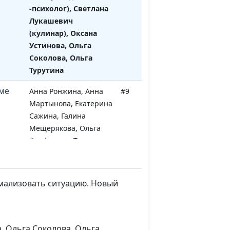
-психолог), Светлана
Лукашевич
(кулинар), Оксана
Устинова, Ольга
Соколова, Ольга
Турутина
рме
Анна Ронжина, Анна
#9
Мартынова, Екатерина
Сажина, Галина
Мещерякова, Ольга
Феофанова, Татьяна
Тимонина (кулинар)
 дети
Анна Ронжина, Алина
#8
рмализовать ситуацию. Новый
Гончар (психолог-
педагог), Юлия
Ключникова, Мария
Сапронова, Нарине
а, Ольга Соколова, Ольга