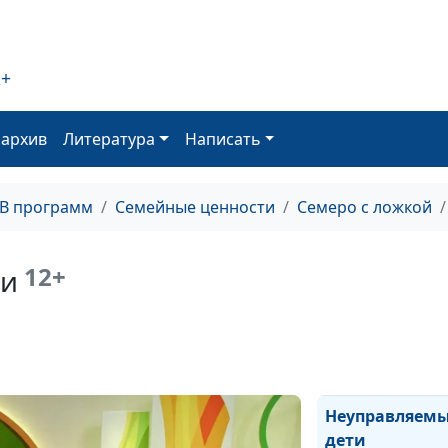
2+
оархив
Литература
Написать
ТВ программ
Семейные ценности
Семеро с ложкой
Воспитание до
12+
ти
рождения
Неуправляем
дети