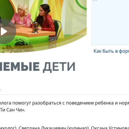
Как быть в фо
ь
Турнир: отцы и
олога помогут разобраться с поведением ребенка и но
Ти Сан Чи».
сихолог), Светлана Лукашевич (кулинар), Оксана Устинов