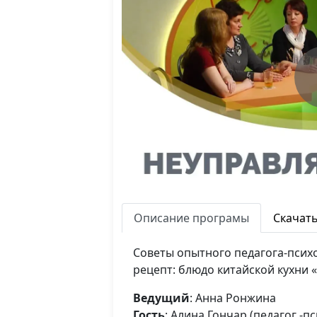
Описание програмы
Скачат
Советы опытного педагога-псих
рецепт: блюдо китайской кухни «
Ведущий
: Анна Ронжина
Гость
: Алина Гончар (педагог -п