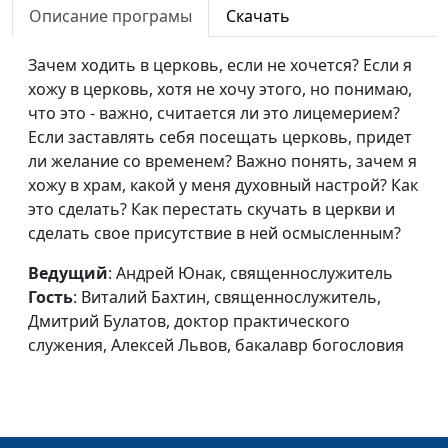
Дмитрий Булатов, доктор
Описание програмы
Скачать
практического служения,
Алексей Львов, бакалавр
Зачем ходить в церковь, если не хочется? Если я
богословия
хожу в церковь, хотя не хочу этого, но понимаю,
что это - важно, считается ли это лицемерием?
Обман и
Андрей Юнак,
#2
Если заставлять себя посещать церковь, придет
лжесвидетельство
священнослужитель,
ли желание со временем? Важно понять, зачем я
Виталий Бахтин,
хожу в храм, какой у меня духовный настрой? Как
священнослужитель,
это сделать? Как перестать скучать в церкви и
Дмитрий Булатов, доктор
сделать свое присутствие в ней осмысленным?
практического служения,
Алексей Львов, бакалавр
Ведущий
: Андрей Юнак, священнослужитель
богословия
Гость
: Виталий Бахтин, священнослужитель,
Дмитрий Булатов, доктор практического
Лицемерие: плохо
Андрей Юнак,
#1
служения, Алексей Львов, бакалавр богословия
или хорошо?
священнослужитель,
Виталий Бахтин,
священнослужитель,
Дмитрий Булатов, доктор
практического служения,