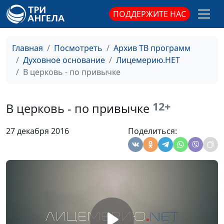
Виталий Бахтин,
ПОДДЕРЖИТЕ НАС
священнослужитель,
Дмитрий Булатов, доктор
практического служения,
Главная
Посмотреть
Архив ТВ программ
Алексей Львов, бакалавр
Духовное основание
Лицемерию.НЕТ
богословия
В церковь - по привычке
Обида
Андрей Юнак,
#6
священнослужитель,
12+
В церковь - по привычке
Виталий Бахтин,
священнослужитель,
27 декабря 2016
Поделиться:
Дмитрий Булатов, доктор
практического служения,
Алексей Львов, бакалавр
богословия
Лесть
Андрей Юнак,
#5
священнослужитель,
Виталий Бахтин,