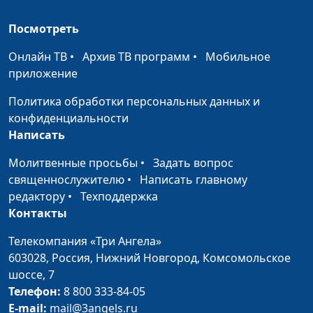
Алексей Львов, бакалавр
Посмотреть
богословия
Онлайн ТВ
•
Архив ТВ программ
•
Мобильное
приложение
Политика обработки персональных данных и
конфиденциальности
Написать
Молитвенные просьбы
•
Задать вопрос
священнослужителю
•
Написать главному
редактору
•
Техподдержка
Контакты
Телекомпания «Три Ангела»
603028,
Россия, Нижний Новгород,
Комсомольское
шоссе, 7
Телефон:
8 800 333-84-05
E-mail:
mail@3angels.ru