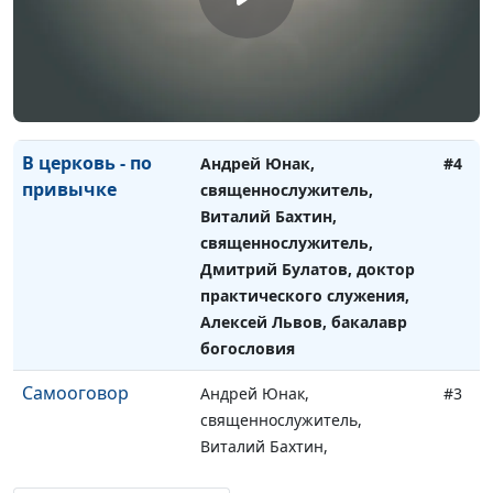
священнослужитель,
Дмитрий Булатов, доктор
практического служения,
Алексей Львов, бакалавр
богословия
В церковь - по
Андрей Юнак,
#4
привычке
священнослужитель,
Виталий Бахтин,
священнослужитель,
Дмитрий Булатов, доктор
практического служения,
Алексей Львов, бакалавр
богословия
Самооговор
Андрей Юнак,
#3
священнослужитель,
Виталий Бахтин,
священнослужитель,