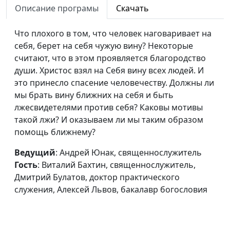
Дмитрий Булатов, доктор
Описание програмы
Скачать
практического служения,
Алексей Львов, бакалавр
Что плохого в том, что человек наговаривает на
богословия
себя, берет на себя чужую вину? Некоторые
считают, что в этом проявляется благородство
Лицемерие: плохо
Андрей Юнак,
#1
души. Христос взял на Себя вину всех людей. И
или хорошо?
священнослужитель,
это принесло спасение человечеству. Должны ли
Виталий Бахтин,
мы брать вину ближних на себя и быть
священнослужитель,
лжесвидетелями против себя? Каковы мотивы
Дмитрий Булатов, доктор
такой лжи? И оказываем ли мы таким образом
практического служения,
помощь ближнему?
Алексей Львов, бакалавр
богословия
Ведущий
: Андрей Юнак, священнослужитель
Гость
: Виталий Бахтин, священнослужитель,
Дмитрий Булатов, доктор практического
служения, Алексей Львов, бакалавр богословия