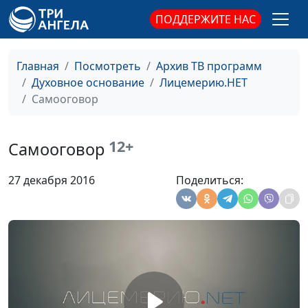
Виталий Бахтин,
ПОДДЕРЖИТЕ НАС
священнослужитель,
Дмитрий Булатов, доктор
практического служения,
Главная
Посмотреть
Архив ТВ программ
Алексей Львов, бакалавр
Духовное основание
Лицемерию.НЕТ
богословия
Самооговор
Лесть
Андрей Юнак,
#5
священнослужитель,
12+
Самооговор
Виталий Бахтин,
священнослужитель,
27 декабря 2016
Поделиться:
Дмитрий Булатов, доктор
практического служения,
Алексей Львов, бакалавр
богословия
В церковь - по
Андрей Юнак,
#4
привычке
священнослужитель,
Виталий Бахтин,