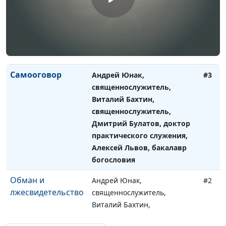
священнослужитель,
Дмитрий Булатов, доктор
практического служения,
Алексей Львов, бакалавр
богословия
Самооговор
Андрей Юнак,
#3
священнослужитель,
Виталий Бахтин,
священнослужитель,
Дмитрий Булатов, доктор
практического служения,
Алексей Львов, бакалавр
богословия
Обман и
Андрей Юнак,
#2
лжесвидетельство
священнослужитель,
Виталий Бахтин,
священнослужитель,