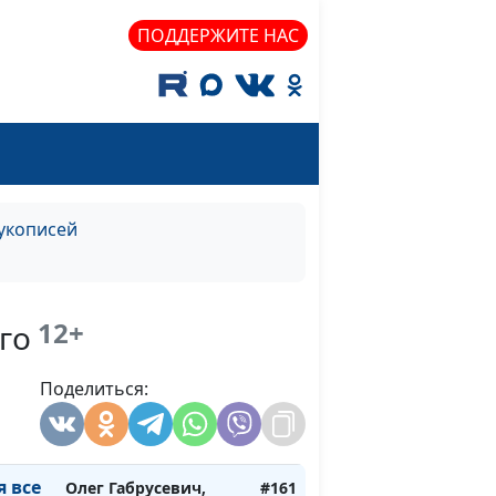
и на
Олег Габрусевич,
#163
ПОДДЕРЖИТЕ НАС
зык
священнослужитель,
историк, богослов,
Александр
Богданенков,
священнослужитель,
филолог,
литературовед
рукописей
и.
Олег Габрусевич,
#162
я
священнослужитель,
историк, богослов,
12+
го
Александр
Богданенков,
Поделиться:
священнослужитель,
филолог,
литературовед
я все
Олег Габрусевич,
#161