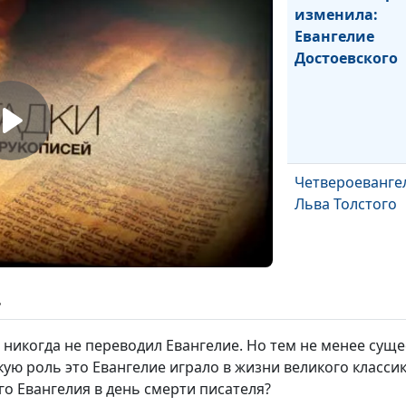
изменила:
Евангелие
Достоевского
Четвероеванге
Льва Толстого
ь
икогда не переводил Евангелие. Но тем не менее сущес
кую роль это Евангелие играло в жизни великого классик
История перво
го Евангелия в день смерти писателя?
русскоязычной