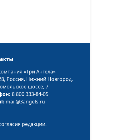
историк, богослов,
Александр
Богданенков,
священнослужитель,
филолог,
литературовед
Александр
#158
такты
Богданенков,
зма
священнослужитель,
компания «Три Ангела»
филолог,
28,
Россия, Нижний Новгород,
литературовед, Олег
омольское шоссе, 7
Габрусевич,
фон:
8 800 333-84-05
священнослужитель,
il:
mail@3angels.ru
историк, богослов
ая.
Александр
#157
согласия редакции.
обей
Богданенков,
священнослужитель,