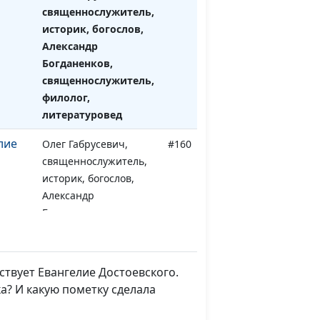
священнослужитель,
историк, богослов,
Александр
Богданенков,
священнослужитель,
филолог,
литературовед
лие
Олег Габрусевич,
#160
священнослужитель,
историк, богослов,
Александр
Богданенков,
священнослужитель,
филолог,
литературовед
твует Евангелие Достоевского.
а? И какую пометку сделала
й
Олег Габрусевич,
#159
священнослужитель,