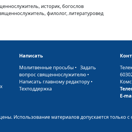
Библии
ященнослужитель, историк, богослов
священнослужитель, филолог, литературовед
Македонский
Написать
Кон
синдром, или
травма эллини
•
Молитвенные просьбы
•
Задать
Теле
вопрос священнослужителю
•
6030
Написать главному редактору
•
Комс
х
Техподдержка
Теле
E-ma
Трагедия Иефф
ены. Использование материалов допускается только с 
Слово - не вор