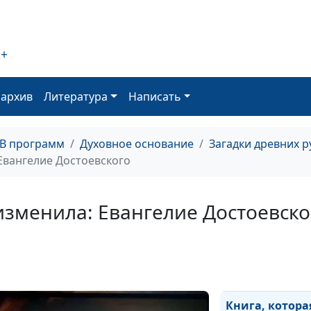
Перевод Библи
белорусский я
2+
оархив
Литература
Написать
ТВ программ
Духовное основание
Загадки древних 
 Евангелие Достоевского
Святые картинк
Библия Васили
Кореня
 изменила: Евангелие Достоевско
Книга, котора