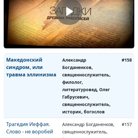
История первой
Олег Габрусевич,
#159
русскоязычной
священнослужитель,
Библии
историк, богослов,
Александр Богданенков,
священнослужитель,
филолог, литературовед
Македонский
Александр
#158
синдром, или
Богданенков,
травма эллинизма
священнослужитель,
филолог,
литературовед, Олег
Габрусевич,
священнослужитель,
историк, богослов
Трагедия Иеффая.
Александр Богданенков,
#157
Слово - не воробей
священнослужитель,