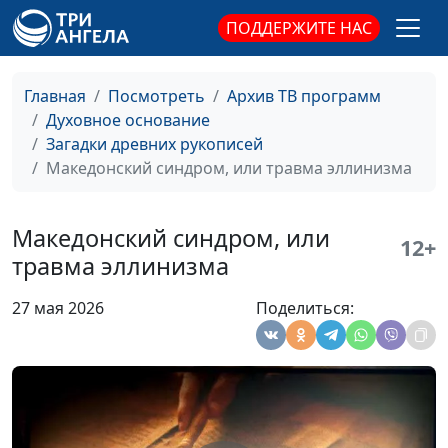
Библия Василия
священнослужитель,
ПОДДЕРЖИТЕ НАС
Кореня
историк, богослов,
Александр Богданенков,
священнослужитель,
Главная
Посмотреть
Архив ТВ программ
филолог, литературовед
Духовное основание
Загадки древних рукописей
Книга, которая все
Олег Габрусевич,
#161
Македонский синдром, или травма эллинизма
изменила: Евангелие
священнослужитель,
Достоевского
историк, богослов,
Александр Богданенков,
Македонский синдром, или
12+
священнослужитель,
травма эллинизма
филолог, литературовед
27 мая 2026
Поделиться:
Четвероевангелие
Олег Габрусевич,
#160
Льва Толстого
священнослужитель,
историк, богослов,
Александр Богданенков,
священнослужитель,
филолог, литературовед