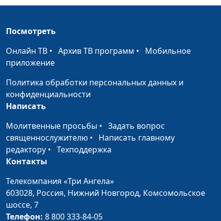
тексте. Парящая
священнослужитель,
буква
филолог, литературовед,
Посмотреть
Олег Габрусевич,
священнослужитель,
Онлайн ТВ
•
Архив ТВ программ
•
Мобильное
историк, богослов
приложение
Разорванная буква и
Александр Богданенков,
#153
Политика обработки персональных данных и
"золотой клей"
священнослужитель,
конфиденциальности
искупления
филолог, литературовед,
Написать
Олег Габрусевич,
священнослужитель,
Молитвенные просьбы
•
Задать вопрос
историк, богослов
священнослужителю
•
Написать главному
редактору
•
Техподдержка
Святые подвижники
Олег Габрусевич,
#152
Контакты
и Святой Бог
священнослужитель,
историк, богослов,
Телекомпания «Три Ангела»
Александр Богданенков,
603028,
Россия, Нижний Новгород,
Комсомольское
священнослужитель,
шоссе, 7
филолог, литературовед
Телефон:
8 800 333-84-05