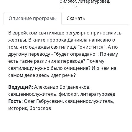
филолог, литературовед,
Олег Габрусевич,
священнослужитель,
Описание програмы
Скачать
историк, богослов
В еврейском святилище регулярно приносились
Тени в Писании: как
Александр Богданенков,
#156
жертвы. В книге пророка Даниила написано о
переводчики
священнослужитель,
том, что однажды святилище "очистится". А по
создают
филолог, литературовед,
другому переводу - "будет оправдано". Почему
привидений?
Олег Габрусевич,
есть такие различия в переводе? Почему
священнослужитель,
святилищу нужно было очищение? И о чем на
историк, богослов
самом деле здесь идет речь?
"Слово-зверь": когда
Александр Богданенков,
#155
Ведущий
: Александр Богданенков,
человек перестает
священнослужитель,
священнослужитель, филолог, литературовед
быть человеком?
филолог, литературовед,
Гость
: Олег Габрусевич, священнослужитель,
Олег Габрусевич,
историк, богослов
священнослужитель,
историк, богослов
Маскировка в
Александр Богданенков,
#154