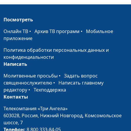
историк, богослов
Святые подвижники
Олег Габрусевич,
#152
и Святой Бог
Посмотреть
священнослужитель,
историк, богослов,
Онлайн ТВ
•
Архив ТВ программ
•
Мобильное
Александр Богданенков,
приложение
священнослужитель,
филолог, литературовед
Политика обработки персональных данных и
конфиденциальности
Имена Иисуса.
Олег Габрусевич,
#151
Написать
Зачем так много?
священнослужитель,
историк, богослов,
Молитвенные просьбы
•
Задать вопрос
Александр Богданенков,
священнослужителю
•
Написать главному
священнослужитель,
редактору
•
Техподдержка
филолог, литературовед
Контакты
Был ли первым
Олег Габрусевич,
#150
Телекомпания «Три Ангела»
"первенец из
священнослужитель,
603028,
Россия, Нижний Новгород,
Комсомольское
мертвых"?
историк, богослов,
шоссе, 7
Александр Богданенков,
Телефон:
8 800 333-84-05