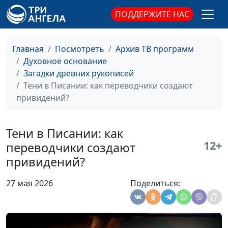
филолог, литературовед
ПОДДЕРЖИТЕ НАС
Четвероевангелие
Олег Габрусевич,
#160
Льва Толстого
священнослужитель,
Главная
Посмотреть
Архив ТВ программ
историк, богослов,
Духовное основание
Александр Богданенков,
Загадки древних рукописей
священнослужитель,
Тени в Писании: как переводчики создают
филолог, литературовед
привидений?
История первой
Олег Габрусевич,
#159
русскоязычной
священнослужитель,
Тени в Писании: как
Библии
историк, богослов,
12+
Александр Богданенков,
переводчики создают
священнослужитель,
привидений?
филолог, литературовед
27 мая 2026
Поделиться:
Македонский
Александр Богданенков,
#158
синдром, или
священнослужитель,
травма эллинизма
филолог, литературовед,
Олег Габрусевич,