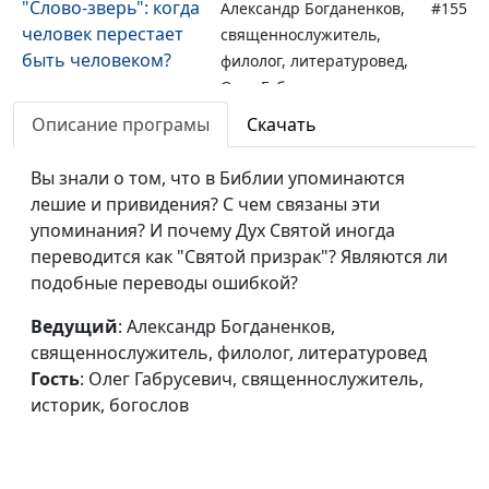
"Слово-зверь": когда
Александр Богданенков,
#155
человек перестает
священнослужитель,
быть человеком?
филолог, литературовед,
Олег Габрусевич,
священнослужитель,
Описание програмы
Скачать
историк, богослов
Вы знали о том, что в Библии упоминаются
Маскировка в
Александр Богданенков,
#154
лешие и привидения? С чем связаны эти
тексте. Парящая
священнослужитель,
упоминания? И почему Дух Святой иногда
буква
филолог, литературовед,
переводится как "Святой призрак"? Являются ли
Олег Габрусевич,
подобные переводы ошибкой?
священнослужитель,
историк, богослов
Ведущий
: Александр Богданенков,
священнослужитель, филолог, литературовед
Разорванная буква и
Александр Богданенков,
#153
Гость
: Олег Габрусевич, священнослужитель,
"золотой клей"
священнослужитель,
историк, богослов
искупления
филолог, литературовед,
Олег Габрусевич,
священнослужитель,