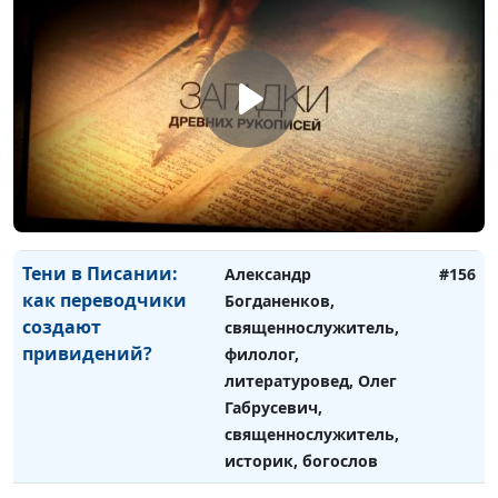
священнослужитель,
историк, богослов
Трагедия Иеффая.
Александр Богданенков,
#157
Слово - не воробей
священнослужитель,
филолог, литературовед,
Олег Габрусевич,
священнослужитель,
историк, богослов
Тени в Писании:
Александр
#156
как переводчики
Богданенков,
создают
священнослужитель,
привидений?
филолог,
литературовед, Олег
Габрусевич,
священнослужитель,
историк, богослов