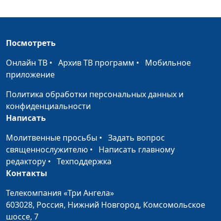
Имена Иисуса.
Олег Габрусевич,
#151
Зачем так много?
священнослужитель,
историк, богослов,
Посмотреть
Александр Богданенков,
священнослужитель,
Онлайн ТВ
•
Архив ТВ программ
•
Мобильное
филолог, литературовед
приложение
Был ли первым
Олег Габрусевич,
#150
Политика обработки персональных данных и
"первенец из
священнослужитель,
конфиденциальности
мертвых"?
историк, богослов,
Написать
Александр Богданенков,
священнослужитель,
Молитвенные просьбы
•
Задать вопрос
филолог, литературовед
священнослужителю
•
Написать главному
редактору
•
Техподдержка
Иисус Навин против
Олег Габрусевич,
#149
Контакты
Халева и канат
священнослужитель,
первородства
историк, богослов,
Телекомпания «Три Ангела»
Александр Богданенков,
603028,
Россия, Нижний Новгород,
Комсомольское
священнослужитель,
шоссе, 7