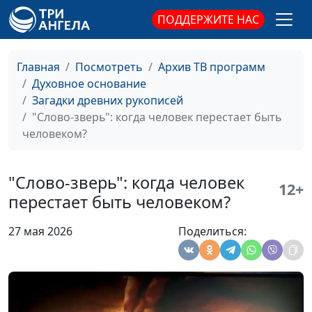
История первой
Олег Габрусевич,
#159
ПОДДЕРЖИТЕ НАС
русскоязычной
священнослужитель,
Библии
историк, богослов,
Александр Богданенков,
Главная
Посмотреть
Архив ТВ программ
священнослужитель,
Духовное основание
филолог, литературовед
Загадки древних рукописей
"Слово-зверь": когда человек перестает быть
Македонский
Александр Богданенков,
#158
человеком?
синдром, или
священнослужитель,
травма эллинизма
филолог, литературовед,
Олег Габрусевич,
"Слово-зверь": когда человек
12+
священнослужитель,
перестает быть человеком?
историк, богослов
27 мая 2026
Поделиться:
Трагедия Иеффая.
Александр Богданенков,
#157
Слово - не воробей
священнослужитель,
филолог, литературовед,
Олег Габрусевич,
священнослужитель,