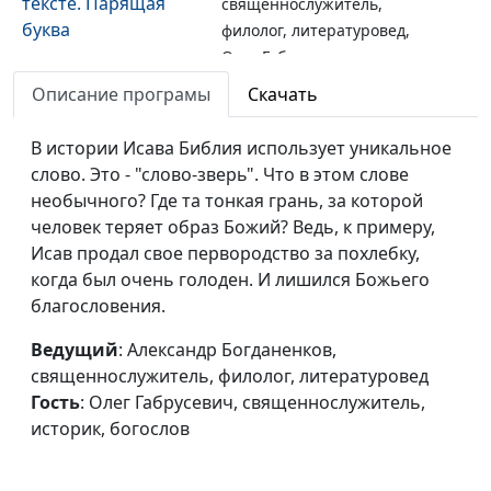
тексте. Парящая
священнослужитель,
буква
филолог, литературовед,
Олег Габрусевич,
священнослужитель,
Описание програмы
Скачать
историк, богослов
В истории Исава Библия использует уникальное
Разорванная буква и
Александр Богданенков,
#153
слово. Это - "слово-зверь". Что в этом слове
"золотой клей"
священнослужитель,
необычного? Где та тонкая грань, за которой
искупления
филолог, литературовед,
человек теряет образ Божий? Ведь, к примеру,
Олег Габрусевич,
Исав продал свое первородство за похлебку,
священнослужитель,
когда был очень голоден. И лишился Божьего
историк, богослов
благословения.
Святые подвижники
Олег Габрусевич,
#152
Ведущий
: Александр Богданенков,
и Святой Бог
священнослужитель,
священнослужитель, филолог, литературовед
историк, богослов,
Гость
: Олег Габрусевич, священнослужитель,
Александр Богданенков,
историк, богослов
священнослужитель,
филолог, литературовед