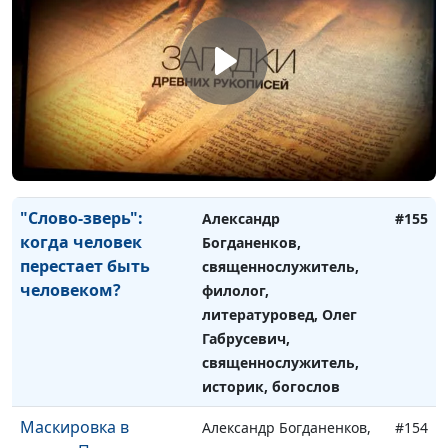
историк, богослов
Тени в Писании: как
Александр Богданенков,
#156
переводчики
священнослужитель,
создают
филолог, литературовед,
привидений?
Олег Габрусевич,
священнослужитель,
историк, богослов
"Слово-зверь":
Александр
#155
когда человек
Богданенков,
перестает быть
священнослужитель,
человеком?
филолог,
литературовед, Олег
Габрусевич,
священнослужитель,
историк, богослов
Маскировка в
Александр Богданенков,
#154