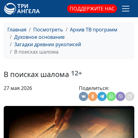
священнослужитель,
корни
историк, богослов,
ПОДДЕРЖИТЕ НАС
Александр Богданенков,
священнослужитель,
Главная
Посмотреть
Архив ТВ программ
филолог, литературовед
Духовное основание
"Рожденный
Олег Габрусевич,
#147
Загадки древних рукописей
прежде": о чем
священнослужитель,
В поисках шалома
речь?
историк, богослов,
Александр Богданенков,
12+
священнослужитель,
В поисках шалома
филолог, литературовед
27 мая 2026
Поделиться:
Встреча с Богом:
Олег Габрусевич,
#146
сегодня, вчера и
священнослужитель,
третьего дня
историк, богослов,
Александр Богданенков,
священнослужитель,
филолог, литературовед