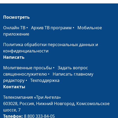
филолог, литературовед,
Олег Габрусевич,
Посмотреть
священнослужитель,
историк, богослов
Онлайн ТВ
•
Архив ТВ программ
•
Мобильное
приложение
Пасха в Библии и в
Александр Богданенков,
#139
церкви
священнослужитель,
Политика обработки персональных данных и
филолог, литературовед,
конфиденциальности
Олег Габрусевич,
Написать
священнослужитель,
историк, богослов
Молитвенные просьбы
•
Задать вопрос
священнослужителю
•
Написать главному
Первая Пасха: где,
Александр Богданенков,
#138
редактору
•
Техподдержка
когда, почему
священнослужитель,
Контакты
филолог, литературовед,
Олег Габрусевич,
Телекомпания «Три Ангела»
священнослужитель,
603028,
Россия, Нижний Новгород,
Комсомольское
историк, богослов
шоссе, 7
Телефон:
8 800 333-84-05