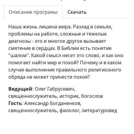
Александр Богданенков,
священнослужитель,
Описание програмы
Скачать
филолог, литературовед
Наша жизнь лишена мира. Разлад в семьях,
Евангелие - добрая
Олег Габрусевич,
#142
проблемы на работе, сложные и тяжелые
весть о чем?
священнослужитель,
диагнозы - это и многое другое вызывает
историк, богослов,
смятение в сердцах. В Библии есть понятие
Александр Богданенков,
"шалом". Какой смысл несет это слово, и как оно
священнослужитель,
помогает найти мир и покой? Почему и в каком
филолог, литературовед
случае выполнение правильного религиозного
Очевидное-
обряда не может принести покоя?
Олег Габрусевич,
#141
неочевидное о
священнослужитель,
Ведущий
: Олег Габрусевич,
числе 666
историк, богослов,
священнослужитель, историк, богослов
Александр Богданенков,
Гость
: Александр Богданенков,
священнослужитель,
священнослужитель, филолог, литературовед
филолог, литературовед
Пасха и
Александр Богданенков,
#140
современность
священнослужитель,