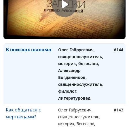
"О, если бы ты был
Олег Габрусевич,
#145
холоден!"
священнослужитель,
историк, богослов,
Александр Богданенков,
священнослужитель,
филолог, литературовед
В поисках шалома
Олег Габрусевич,
#144
священнослужитель,
историк, богослов,
Александр
Богданенков,
священнослужитель,
филолог,
литературовед
Как общаться с
Олег Габрусевич,
#143
мертвецами?
священнослужитель,
историк, богослов,