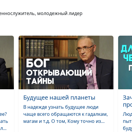
Как на земле ж
вечно?
щеннослужитель, молодежный лидер
Призывает ли 
молодых?
Будущее нашей планеты
За
пр
В надежде узнать будущее люди
ее?
чаще всего обращаются к гадалкам,
Люд
вать
магам и т.д. О том, Кому точно из...
пыт
...
буд