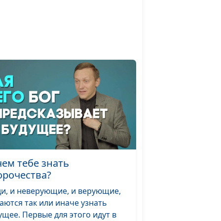
ить
Роман Кисаков,
#2
священнослужитель,
молодежный лидер
Бог
Роман Кисаков,
#1
священнослужитель,
молодежный лидер
чем тебе знать
орочества?
и, и неверующие, и верующие,
аются так или иначе узнать
ущее. Первые для этого идут в