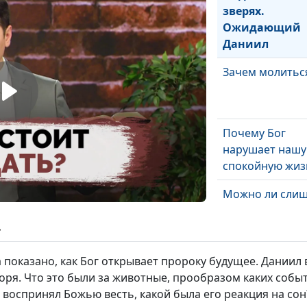
зверях.
Ожидающий
Даниил
Зачем молитьс
Почему Бог
нарушает нашу
спокойную жиз
Можно ли сли
далеко уйти от 
ь
Как не бояться
а показано, как Бог открывает пророку будущее. Даниил
настоящего и
ря. Что это были за животные, прообразом каких собы
будущего
 воспринял Божью весть, какой была его реакция на сон