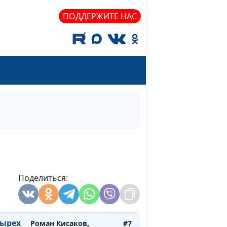
молодежный лидер
ПОДДЕРЖИТЕ НАС
Роман Кисаков,
#11
священнослужитель,
молодежный лидер
а с
Роман Кисаков,
#10
священнослужитель,
ие
молодежный лидер
Роман Кисаков,
#9
 Суд и
священнослужитель,
молодежный лидер
е и
Поделиться:
Роман Кисаков,
#8
й —
священнослужитель,
е
молодежный лидер
тырех
Роман Кисаков,
#7