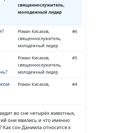
священнослужитель,
молодежный лидер
я?
Роман Кисаков,
#6
священнослужитель,
молодежный лидер
Роман Кисаков,
#5
священнослужитель,
нь?
молодежный лидер
шком
Роман Кисаков,
#4
Бога?
священнослужитель,
молодежный лидер
Роман Кисаков,
#3
 видит во сне четырёх животных,
священнослужитель,
тий они явились и что именно
молодежный лидер
? Как сон Даниила относится к