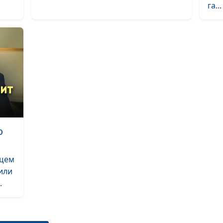
га...
о
ущем
или
.