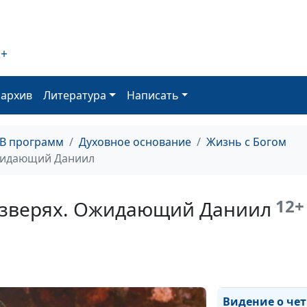
Божий народ в
2+
последние дни
оархив
Литература
Написать
Встреча Даниил
Богом.
Противостоян
ТВ программ
Духовное основание
Жизнь с Богом
дьяволу
Ожидающий Даниил
Верность и
предательство.
12+
 зверях. Ожидающий Даниил
очищение
Видение о козл
овне. Суд Божи
новое творени
Видение о че