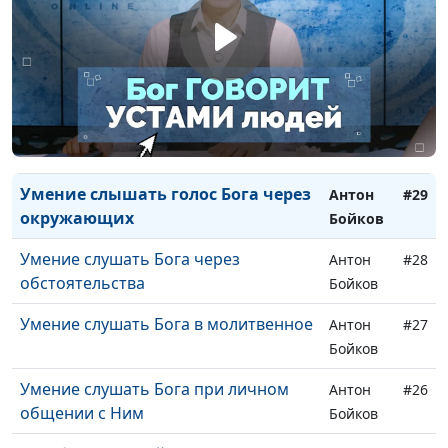
Вечное общение с Богом: диалог,
Антон
#30
который больше не прервётся
Бойков
Умение слышать голос Бога через
Антон
#29
окружающих
Бойков
Умение слушать Бога через
Антон
#28
обстоятельства
Бойков
Умение слушать Бога в молитвенное
Антон
#27
Бойков
Умение слушать Бога при личном
Антон
#26
общении с Ним
Бойков