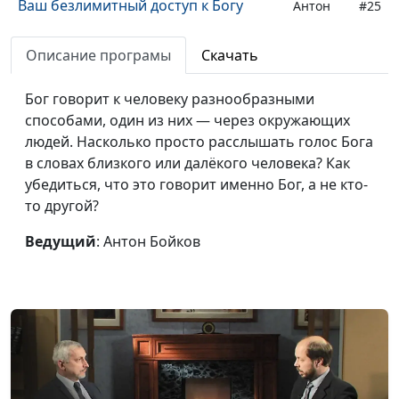
Ваш безлимитный доступ к Богу
Антон
#25
Бойков
Описание програмы
Скачать
Быть на связи с Богом
Антон
#24
Бойков
Бог говорит к человеку разнообразными
способами, один из них — через окружающих
Молитва за других в личном
Антон
#23
людей. Насколько просто расслышать голос Бога
общении с Богом
Бойков
в словах близкого или далёкого человека? Как
Как восстановить связь с Богом
Антон
#22
убедиться, что это говорит именно Бог, а не кто-
после падения
Бойков
то другой?
Самоорганизация и личное
Антон
#21
Ведущий
: Антон Бойков
общение с Богом
Бойков
Личное общение с Богом как с
Антон
#20
другом
Бойков
Личное общение с Богом как с
Антон
#19
Отцом
Бойков