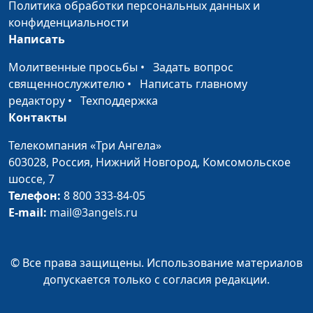
Политика обработки персональных данных и
Что я получаю в общении с Богом?
Антон
#4
конфиденциальности
Бойков
Написать
Что ждёт от нас Бог?
Антон
#3
Молитвенные просьбы
•
Задать вопрос
Бойков
священнослужителю
•
Написать главному
редактору
•
Техподдержка
Что такое «личные отношения с
Антон
#2
Контакты
Богом»?
Бойков
Телекомпания «Три Ангела»
Важнейшая тема в христианстве. Ты
Антон
#1
603028,
Россия, Нижний Новгород,
Комсомольское
и Бог
Бойков
шоссе, 7
Телефон:
8 800 333-84-05
E-mail:
mail@3angels.ru
© Все права защищены. Использование материалов
допускается только с согласия редакции.