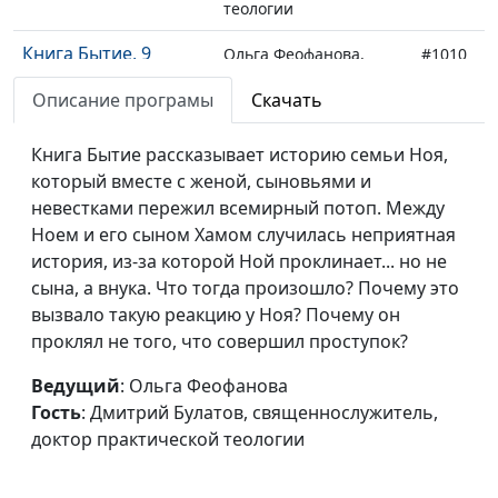
теологии
Книга Бытие, 9
Ольга Феофанова,
#1010
глава.
Дмитрий Булатов,
Описание програмы
Скачать
Благословение Ноя
священнослужитель,
и Божья радуга
доктор практической
Книга Бытие рассказывает историю семьи Ноя,
теологии
который вместе с женой, сыновьями и
Книга Бытие, 8
невестками пережил всемирный потоп. Между
Ольга Феофанова,
#1009
глава. Новая жизнь
Ноем и его сыном Хамом случилась неприятная
Дмитрий Булатов,
после Всемирного
история, из-за которой Ной проклинает... но не
священнослужитель,
потопа
сына, а внука. Что тогда произошло? Почему это
доктор практической
вызвало такую реакцию у Ноя? Почему он
теологии
проклял не того, что совершил проступок?
Книга Бытие, 7
Ольга Феофанова,
#1008
глава. Каким был
Ведущий
: Ольга Феофанова
Дмитрий Булатов,
Всемирный потоп
Гость
: Дмитрий Булатов, священнослужитель,
священнослужитель,
доктор практической теологии
доктор практической
теологии