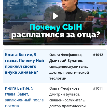
языков
доктор практической
теологии
Книга Бытие, 10
Ольга Феофанова,
#1013
глава. О чем
Дмитрий Булатов,
расскажет
священнослужитель,
родословная
доктор практической
потомков Ноя
теологии
Книга Бытие, 9
Ольга Феофанова,
#1012
глава. Почему Ной
Дмитрий Булатов,
проклял своего
священнослужитель,
внука Ханаана?
доктор практической
теологии
Книга Бытие, 9
Ольга Феофанова,
#1011
глава. Завет,
Дмитрий Булатов,
заключенный после
священнослужитель,
потопа
доктор практической