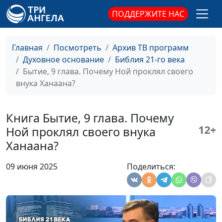
Авраам и Лот делят
Дмитрий Булатов,
ПОДДЕРЖИТЕ НАС
территорию
священнослужитель,
доктор практической
теологии
Главная
Посмотреть
Архив ТВ программ
Духовное основание
Библия 21-го века
Книга Бытие, 12
Ольга Феофанова,
#1016
Бытие, 9 глава. Почему Ной проклял своего
глава. Почему
Дмитрий Булатов,
внука Ханаана?
Авраам выдал жену
священнослужитель,
за сестру?
доктор практической
теологии
Книга Бытие, 9 глава. Почему
12+
Бытие, 11 и 12 главы.
Ольга Феофанова,
#1015
Ной проклял своего внука
Бог избирает
Дмитрий Булатов,
Ханаана?
Авраама
священнослужитель,
доктор практической
09 июня 2025
Поделиться:
теологии
Книга Бытие, 11
Ольга Феофанова,
#1014
глава. Вавилонская
Дмитрий Булатов,
башня и смешение
священнослужитель,