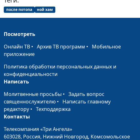
Теги:
и Евы
священнослужитель,
после потопа
ной хам
доктор практической
теологии
Посмотреть
Книга Бытие, 2
Ольга Феофанова,
#1003
глава. Первый
Дмитрий Булатов,
Онлайн ТВ
•
Архив ТВ программ
•
Мобильное
запрет Бога и
священнослужитель,
приложение
сотворение Евы
доктор практической
теологии
Политика обработки персональных данных и
конфиденциальности
Книга Бытие, 2
Ольга Феофанова,
#1002
Написать
глава. Эдемский сад,
Дмитрий Булатов,
суббота и
священнослужитель,
Молитвенные просьбы
•
Задать вопрос
сотворение души
доктор практической
священнослужителю
•
Написать главному
человека
теологии
редактору
•
Техподдержка
Контакты
Бытие, 1 глава.
Ольга Феофанова,
#1001
Сотворение Земли
Дмитрий Булатов,
Телекомпания «Три Ангела»
священнослужитель,
603028,
Россия, Нижний Новгород,
Комсомольское