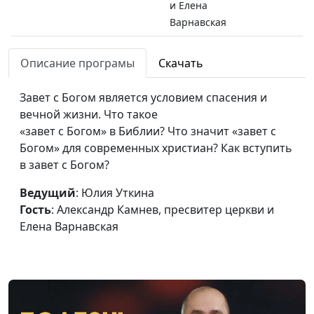
и Елена
Варнавская
Можем ли мы сегодня
Юлия Уткина,
#56
Описание програмы
Скачать
находиться в ветхом
Александр Камнев,
завете с Богом?
пресвитер церкви
Завет с Богом является условием спасения и
и Елена
вечной жизни. Что такое
Варнавская
«завет с Богом» в Библии? Что значит «завет с
Как мы можем делать
Богом» для современных христиан? Как вступить
Юлия Уткина,
#55
дела Христа? Деяния
в завет с Богом?
Александр Камнев,
Святого Духа
пресвитер церкви
Ведущий
: Юлия Уткина
и Елена
Гость
: Александр Камнев, пресвитер церкви и
Варнавская
Елена Варнавская
Скала спасения. Новый
Юлия Уткина,
#54
храм на небе
Александр Камнев,
пресвитер церкви
и Елена
Варнавская