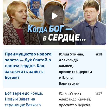
и Елена
Варнавская
Необходимое условие
Юлия Уткина,
#59
заключение завета. Как
Александр Камнев,
получить Духа Святого?
пресвитер церкви
и Елена
Варнавская
Преимущество нового
Юлия Уткина,
#58
завета — Дух Святой в
Александр
нашем сердце. Как
Камнев,
заключить завет с
пресвитер церкви
Богом?
и Елена
Варнавская
Бог верен до конца.
Юлия Уткина,
#57
Новый Завет на
Александр Камнев,
страницах Ветхого
пресвитер церкви