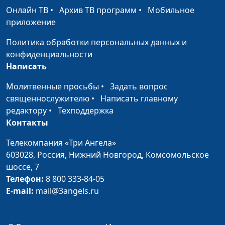
Духа
пресвитер церкви
Онлайн ТВ
•
Архив ТВ программ
•
Мобильное
и Елена
приложение
Варнавская
Политика обработки персональных данных и
Воскресение Христа и
Юлия Уткина,
#46
конфиденциальности
умерших в Нём
Александр Камнев,
Написать
пресвитер церкви
и Елена
Молитвенные просьбы
•
Задать вопрос
Варнавская
священнослужителю
•
Написать главному
редактору
•
Техподдержка
Христос Воскрес,
Юлия Уткина,
#45
Контакты
возрадуемся! Чему?
Александр Камнев,
Телекомпания «Три Ангела»
пресвитер церкви
603028,
Россия, Нижний Новгород,
Комсомольское
и Елена
шоссе, 7
Варнавская
Телефон:
8 800 333-84-05
Пасха наша, Христос,
Юлия Уткина,
#44
E-mail:
mail@3angels.ru
заклан за нас. Новый путь
Александр Камнев,
к Небесному Отцу
пресвитер церкви
и Елена