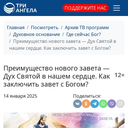
может простить. Почему
Александр Камнев,
ПОДДЕРЖИТЕ НАС
пал сатана?
пресвитер церкви
и Елена
Варнавская
Главная
Посмотреть
Архив ТВ программ
Духовное основание
Где сейчас Бог?
Плод Святого Духа, или
Юлия Уткина,
#62
Преимущество нового завета — Дух Святой в
Как победить себя
Александр Камнев,
нашем сердце. Как заключить завет с Богом?
пресвитер церкви
и Елена
Варнавская
Преимущество нового завета —
12+
Борьба Духа и плоти. Что
Юлия Уткина,
#61
Дух Святой в нашем сердце. Как
побеждает и почему?
Александр Камнев,
заключить завет с Богом?
пресвитер церкви
и Елена
14 января 2025
Поделиться:
Варнавская
Родиться от Святого
Юлия Уткина,
#60
Духа. Возможно ли это
Александр Камнев,
нам?
пресвитер церкви