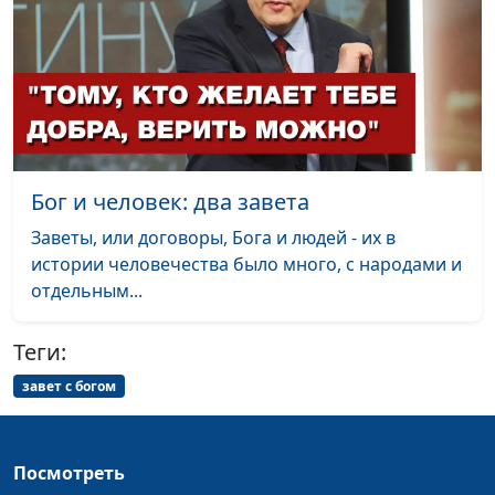
Апокалипсиса
Александр Камнев,
пресвитер церкви
и Елена
Варнавская
Книга за семью
Юлия Уткина,
#49
печатями. Кто откроет?
Александр Камнев,
Бог и человек: два завета
пресвитер церкви
и Елена
Заветы, или договоры, Бога и людей - их в
Варнавская
истории человечества было много, с народами и
отдельным...
С кем советуется Бог?
Юлия Уткина,
#48
Александр Камнев,
Теги:
пресвитер церкви
и Елена
завет с богом
Варнавская
Вы примите силу.
Юлия Уткина,
#47
Посмотреть
Обещанный дар Святого
Александр Камнев,