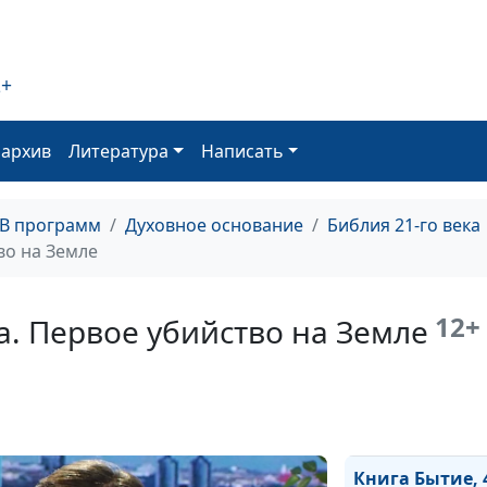
Книга Бытие, 8
глава. Новая ж
2+
после Всемирн
потопа
оархив
Литература
Написать
Книга Бытие, 7
глава. Каким б
ТВ программ
Духовное основание
Библия 21-го века
Всемирный по
во на Земле
12+
ва. Первое убийство на Земле
Книга Бытие, 5 
главы.
Развращение
людей и обеща
потопа
Книга Бытие, 