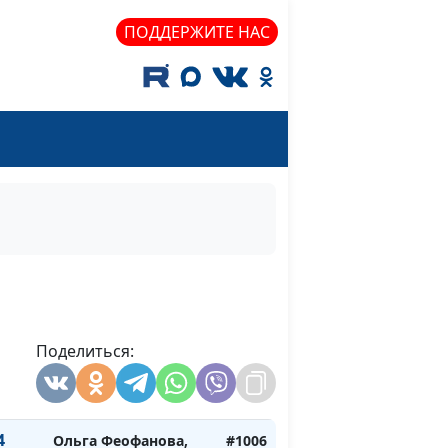
Ольга Феофанова,
#1009
ПОДДЕРЖИТЕ НАС
изнь
Дмитрий Булатов,
ого
священнослужитель,
доктор практической
теологии
Ольга Феофанова,
#1008
ыл
Дмитрий Булатов,
топ
священнослужитель,
доктор практической
теологии
и 6
Ольга Феофанова,
#1007
Дмитрий Булатов,
Поделиться:
священнослужитель,
ние
доктор практической
теологии
4
Ольга Феофанова,
#1006