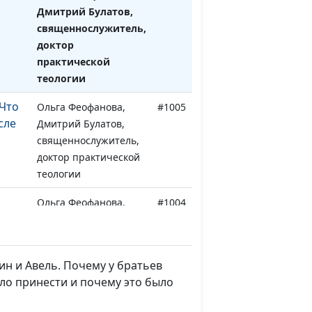
Дмитрий Булатов,
священнослужитель,
доктор
практической
теологии
 Что
Ольга Феофанова,
#1005
сле
Дмитрий Булатов,
священнослужитель,
доктор практической
теологии
Ольга Феофанова,
#1004
Дмитрий Булатов,
священнослужитель,
доктор практической
ин и Авель. Почему у братьев
теологии
ло принести и почему это было
Ольга Феофанова,
#1003