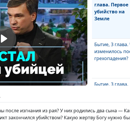
глава. Первое
убийство на
Земле
Бытие, 3 глава.
изменилось по
грехопадения?
Бытие, 3 глава.
Грехопадение
ь
Адама и Евы
вы после изгнания из рая? У них родились два сына — Ка
икт закончился убийством? Какую жертву Богу нужно бы
Книга Бытие, 2