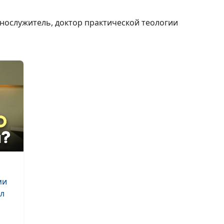
глава. Первый
запрет Бога и
ннослужитель, доктор практической теологии
сотворение Ев
Книга Бытие, 2
глава. Эдемски
сад, суббота и
сотворение ду
человека
Бытие, 1 глава.
Сотворение Зе
ми
ал