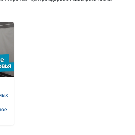
мых
ное