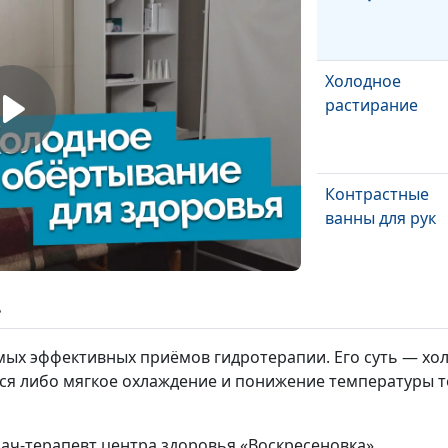
Холодное
растирание
Контрастные
ванны для рук
Контрастные
ь
растирания
мых эффективных приёмов гидротерапии. Его суть — хо
ется либо мягкое охлаждение и понижение температуры т
Контрастные
ножные ванны
рач-терапевт центра здоровья «Воскресеновка»