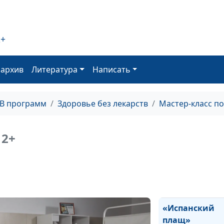
Топтание в
холодной воде
2+
оархив
Литература
Написать
Холодный
компресс на го
ТВ программ
Здоровье без лекарств
Мастер-класс п
2+
Горячая ножна
ванна
«Испанский
плащ»