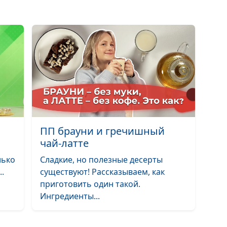
Авокадо на зав
Разнообразие
жиров в питан
Вкусный гарнир
пшена
ПП брауни и гречишный
чай-латте
лько
Сладкие, но полезные десерты
.
существуют! Рассказываем, как
Суп-пюре из
приготовить один такой.
кабачка. Диета
Ингредиенты...
«Стол №9»