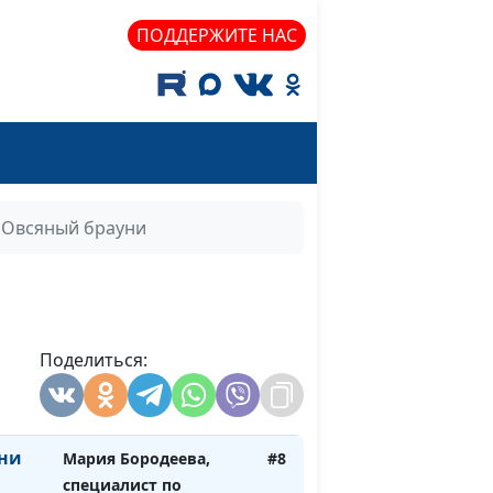
жизни и
немедикаментозному
ПОДДЕРЖИТЕ НАС
оздоровлению
Мария Бородеева,
#10
соты
специалист по
модификации образа
жизни и
немедикаментозному
Овсяный брауни
оздоровлению
ь —
Мария Бородеева,
#9
специалист по
модификации образа
Поделиться:
жизни и
немедикаментозному
оздоровлению
ни
Мария Бородеева,
#8
специалист по