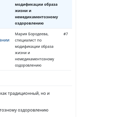
модификации образа
жизни и
немедикаментозному
оздоровлению
Мария Бородеева,
#7
тании
специалист по
модификации образа
жизни и
немедикаментозному
оздоровлению
Мария Бородеева,
#6
ой и
специалист по
модификации образа
 как традиционный, но и
чное
жизни и
немедикаментозному
оздоровлению
нтозному оздоровлению
ктов