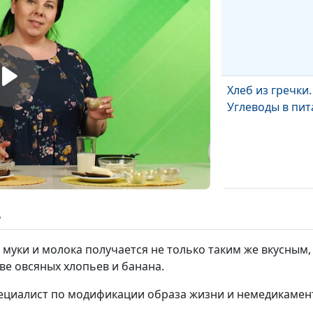
Хлеб из гречки.
Углеводы в пи
Запеканка из
ь
творога с кураг
кокосовым
й муки и молока получается не только таким же вкусным,
молоком. Обы
ве овсяных хлопьев и банана.
блюдо с
расширенным
пециалист по модификации образа жизни и немедикаме
набором проду