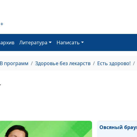
2+
Напитки для
бодрости и кра
оархив
Литература
Написать
ТВ программ
Здоровье без лекарств
Есть здорово!
Льняной кисел
+
суперфуд
Овсяный брау