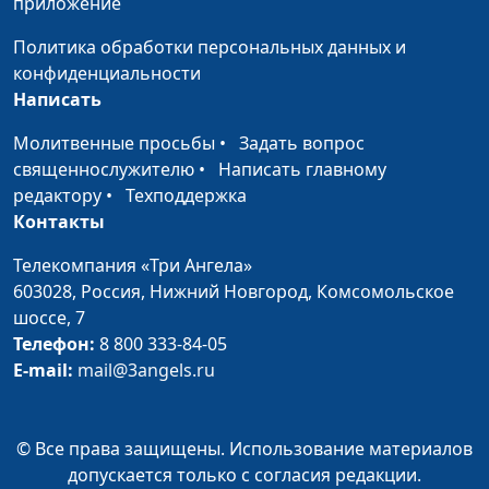
приложение
Напитки для бодрости
Мария Бородеева,
#10
и красоты
специалист по
Политика обработки персональных данных и
модификации образа
конфиденциальности
жизни и
Написать
немедикаментозному
оздоровлению
Молитвенные просьбы
•
Задать вопрос
священнослужителю
•
Написать главному
Льняной кисель —
Мария Бородеева,
#9
редактору
•
Техподдержка
суперфуд
специалист по
Контакты
модификации образа
жизни и
Телекомпания «Три Ангела»
немедикаментозному
603028,
Россия, Нижний Новгород,
Комсомольское
оздоровлению
шоссе, 7
Телефон:
8 800 333-84-05
Овсяный брауни
Мария Бородеева,
#8
E-mail:
mail@3angels.ru
специалист по
модификации образа
жизни и
© Все права защищены. Использование материалов
немедикаментозному
допускается только с согласия редакции.