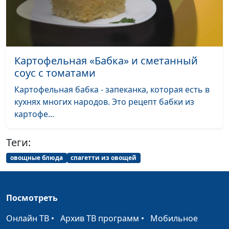
модификации образа
жизни и
немедикаментозному
оздоровлению
Картофельная «Бабка» и сметанный
Углеводы: польза или
Мария Бородеева,
#12
соус с томатами
вред?
специалист по
Картофельная бабка - запеканка, которая есть в
модификации образа
кухнях многих народов. Это рецепт бабки из
жизни и
картофе...
немедикаментозному
оздоровлению
Теги:
Зачем нужны в
Мария Бородеева,
#11
овощные блюда
спагетти из овощей
рационе белки
специалист по
модификации образа
жизни и
Посмотреть
немедикаментозному
оздоровлению
Онлайн ТВ
•
Архив ТВ программ
•
Мобильное