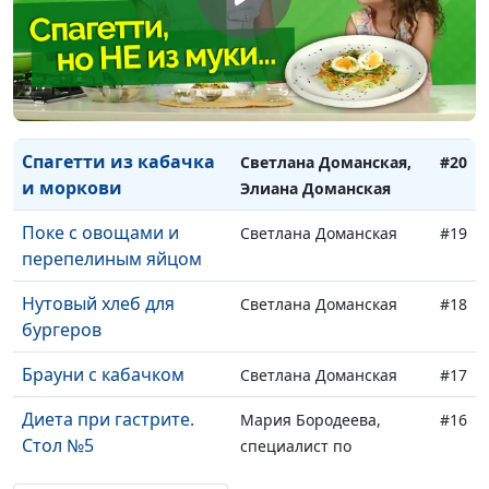
Кокосовые кексы
Светлана Доманская,
#22
Элиана Доманская
Хрустящий нут
Светлана Доманская,
#21
Элиана Доманская
Спагетти из кабачка
Светлана Доманская,
#20
и моркови
Элиана Доманская
Поке с овощами и
Светлана Доманская
#19
перепелиным яйцом
Нутовый хлеб для
Светлана Доманская
#18
бургеров
Брауни с кабачком
Светлана Доманская
#17
Диета при гастрите.
Мария Бородеева,
#16
Стол №5
специалист по
модификации образа