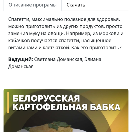
жизни и
Описание програмы
Скачать
немедикаментозному
оздоровлению
Спагетти, максимально полезное для здоровья,
можно приготовить из других продуктов, просто
Питание при диабете.
Мария Бородеева,
#15
заменив муку на овощи. Например, из моркови и
Стол №9
специалист по
кабачков получается спагетти, насыщенное
модификации образа
витаминами и клетчаткой. Как его приготовить?
жизни и
немедикаментозному
Ведущий
: Светлана Доманская, Элиана
оздоровлению
Доманская
Про аппетит
Мария Бородеева,
#14
специалист по
модификации образа
жизни и
немедикаментозному
оздоровлению
Жиры в питании: в чем
Мария Бородеева,
#13
польза?
специалист по