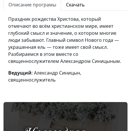
Божью благодать?
священнослужитель
Описание програмы
Скачать
Вера и церковные
Александр Синицын,
#86
Праздник рождества Христова, который
традиции
священнослужитель
отмечают во всём христианском мире, имеет
глубокий смысл и значение, о котором многие
Всё пропало, но ты
Михаил Севастьянов,
#85
люди забывают. Главный символ Нового года —
веруй
священнослужитель
украшенная ель — тоже имеет свой смысл.
Жизнь без крайностей
Александр Синицын,
#84
Разбираемся в этом вместе со
священнослужитель
священнослужителем Александром Синицыным.
Что такое патриотизм?
Александр Синицын,
#83
Ведущий
: Александр Синицын,
священнослужитель
священнослужитель
Не будьте никому
Александр Синицын,
#82
должны, кроме...
священнослужитель
Мифы в благовестии
Александр Синицын,
#81
священнослужитель
Вникай в себя и в
Александр Синицын,
#80