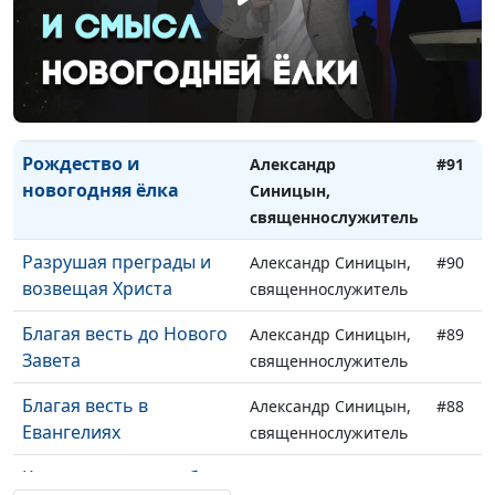
5 уроков книги Неемии
Виктор Горюк,
#93
священнослужитель
Я не хочу ходить в
Александр Синицын,
#92
церковь
священнослужитель
Рождество и
Александр
#91
новогодняя ёлка
Синицын,
священнослужитель
Разрушая преграды и
Александр Синицын,
#90
возвещая Христа
священнослужитель
Благая весть до Нового
Александр Синицын,
#89
Завета
священнослужитель
Благая весть в
Александр Синицын,
#88
Евангелиях
священнослужитель
Как испытать на себе
Александр Синицын,
#87