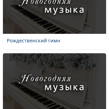
ученье
священнослужитель
Сокровище Божье
Александр Синицын,
#79
священнослужитель
Новая заповедь, про
Александр Синицын,
#78
которую забыли
священнослужитель
Рождественский гимн
Как поддержать себя в
Александр Синицын,
#77
трудные времена
священнослужитель
Что значит любить
Михаил Севастьянов,
#76
священнослужитель
Я не хочу жертвовать
Александр Синицын,
#75
деньги
священнослужитель
Я не хочу
Александр Синицын,
#74
благовествовать
священнослужитель
Почему молодые люди
Александр Синицын,
#73