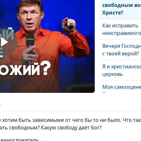
свободным во
Христе?
Как исправить
неисправимог
Вечеря Господн
с твоей верой?
Я и христианск
церковь
Моя самооценк
Бог
ь
Духовные взлё
падения
 хотим быть зависимыми от чего бы то ни было. Что так
ать свободным? Какую свободу даёт Бог?
Закон и правда
Благодать и ис
ященнослужитель