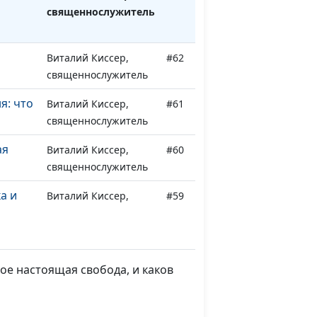
священнослужитель
Виталий Киссер,
#62
о
священнослужитель
я: что
Виталий Киссер,
#61
священнослужитель
ая
Виталий Киссер,
#60
священнослужитель
а и
Виталий Киссер,
#59
священнослужитель
ты и
Виталий Киссер,
#58
священнослужитель
ое настоящая свобода, и каков
.
Виталий Киссер,
#57
тина
священнослужитель