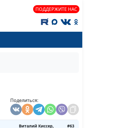
священнослужитель
ПОДДЕРЖИТЕ НАС
Виталий Киссер,
#68
мо
священнослужитель
Это
Александр Синицын,
#67
священнослужитель
Александр Синицын,
#66
ры
священнослужитель
ис:
Дмитрий Булатов,
#65
священнослужитель
Виталий Киссер,
#64
х:
Поделиться:
священнослужитель
Виталий Киссер,
#63