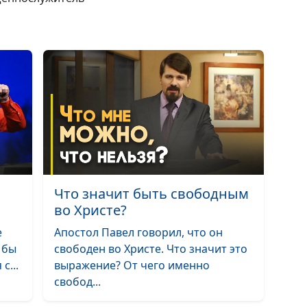
Люди, воскреш
Богом
Бог и сегодня
говорит с нами
Побеждающим
Царство Божье
Не судите. Суд
Божье дело
Что значит быть свободным
Не всякий войд
во Христе?
Царство Небес
е
Апостол Павел говорил, что он
Любовь и нена
 бы
свободен во Христе. Что значит это
Бога
с...
выражение? От чего именно
свобод...
В непрерывно
поиске Бога