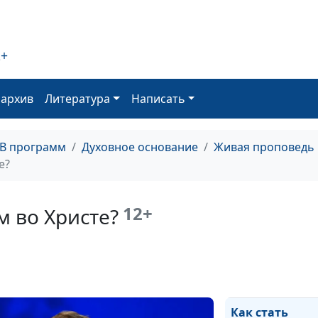
жизни
Пасха: смерть,
прошедшая ми
2+
Я сомневаюсь. 
плохо?
оархив
Литература
Написать
Библейское
понимание ве
ТВ программ
Духовное основание
Живая проповедь
е?
Последний криз
бодрствуйте и
молитесь
12+
м во Христе?
Не оставляйте
собраний ваши
зачем ходить в
церковь?
Как стать