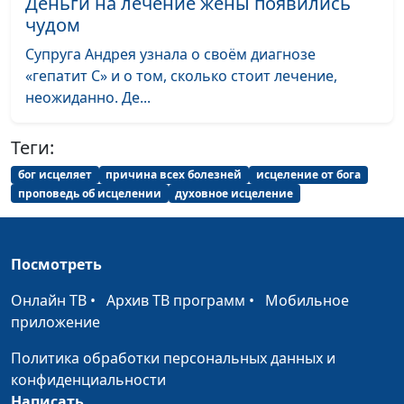
Деньги на лечение жены появились
чудом
Радикальное
Александр Синицын,
#20
христианство: что есть
Супруга Андрея узнала о своём диагнозе
священнослужитель
истина?
«гепатит С» и о том, сколько стоит лечение,
неожиданно. Де...
Радикальное
Александр Синицын,
#19
христианство: умереть
священнослужитель
Теги:
за Христа
бог исцеляет
причина всех болезней
исцеление от бога
Радикальное
Александр Синицын,
#18
проповедь об исцелении
духовное исцеление
христианство:
священнослужитель
отказаться от
имущества?
Посмотреть
Человек между Богом и
Михаил Севастьянов,
#17
Онлайн ТВ
•
Архив ТВ программ
•
Мобильное
дьяволом
священнослужитель
приложение
Цель жизненного пути
Михаил Севастьянов,
#16
Политика обработки персональных данных и
христианина
священнослужитель
конфиденциальности
Написать