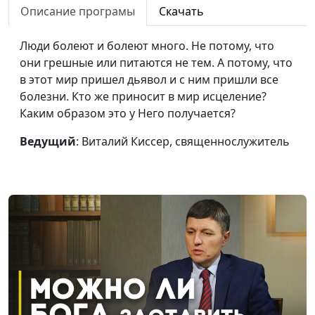
Описание програмы
Скачать
К чему надо
Михаил Севастьянов,
#40
стремиться?
священнослужитель
Люди болеют и болеют много. Не потому, что
они грешные или питаются не тем. А потому, что
Только Иисус -
Виталий Киссер,
#39
в этот мир пришел дьявол и с ним пришли все
источник спасения
священнослужитель
болезни. Кто же приносит в мир исцеление?
Каким образом это у Него получается?
Перед Богом в белых
Александр Камнев,
#38
одеждах
священнослужитель
Ведущий
: Виталий Киссер, священнослужитель
Как не потерять Бога
Сергей Титовский,
#37
священнослужитель
Похоть и грех - как
Виталий Киссер,
#36
бороться?
священнослужитель
Что значит «страхом
Александр Синицын,
#35
спасайте»?
священнослужитель
Мудрость житейская -
Михаил Севастьянов,
#34
не мудрость Божья
священнослужитель