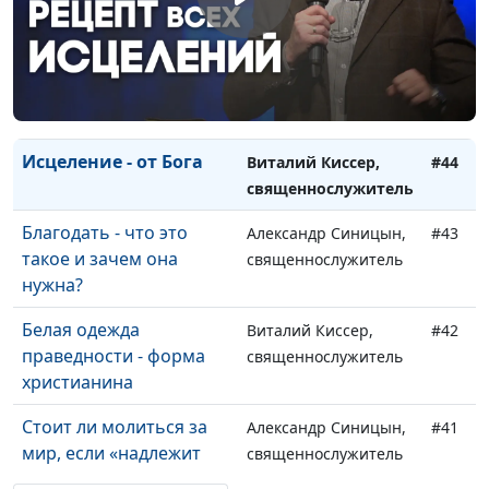
Радоваться, а не
Виталий Киссер,
#46
плакать (первая часть)
священнослужитель
Вера, которая спасает
Дмитрий Булатов,
#45
священнослужитель
Исцеление - от Бога
Виталий Киссер,
#44
священнослужитель
Благодать - что это
Александр Синицын,
#43
такое и зачем она
священнослужитель
нужна?
Белая одежда
Виталий Киссер,
#42
праведности - форма
священнослужитель
христианина
Стоит ли молиться за
Александр Синицын,
#41
мир, если «надлежит
священнослужитель
тому быть»?