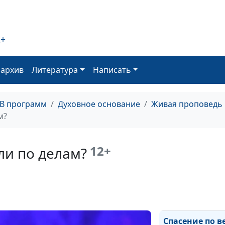
Надежда для
погибающей
2+
планеты. Христ
вернется.
оархив
Литература
Написать
Возлюби врага.
как?
ТВ программ
Духовное основание
Живая проповедь
"Вера Иисуса" 
м?
"вера в Иисуса"
Слава Божья: в
12+
ли по делам?
поисках потер
Вера и праведн
что нужно для
спасения?
Спасение по в