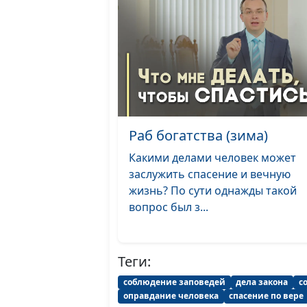
Раб богатства (зима)
Какими делами человек может
заслужить спасение и вечную
жизнь? По сути однажды такой
вопрос был з...
Теги:
соблюдение заповедей
дела закона
с
оправдание человека
спасение по вере