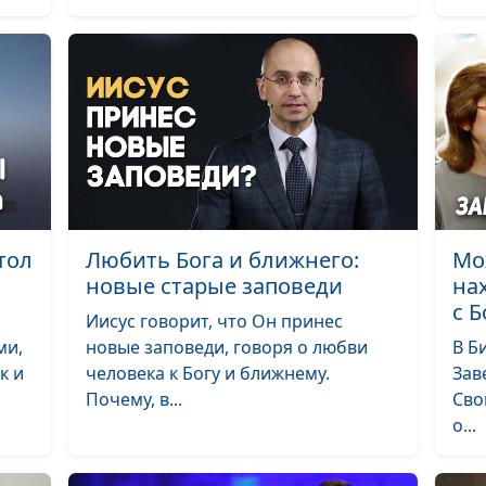
Царство Божье
Исполнение
заповедей и Б
спасение: что
причина, а что
следствие
Роль Христа в
падении или
возвышении
тол
Любить Бога и ближнего:
Мо
человека
новые старые заповеди
на
с 
Виды любви и 
Иисус говорит, что Он принес
спасение
ми,
новые заповеди, говоря о любви
В Б
к и
человека к Богу и ближнему.
Зав
Как рассказать 
Почему, в...
Сво
своей христиа
о...
жизнью