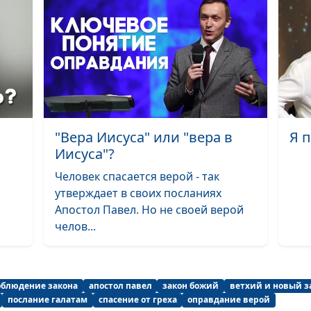
Положись на Бо
измени свою ж
Жить во Христе
побеждать гре
Книга Притчей 
практическая к
"Вера Иисуса" или "вера в
Я 
Свет верующег
Иисуса"?
пути личного
благовестия
Человек спасается верой - так
утверждает в своих посланиях
Апостол Павел. Но не своей верой
челов...
облюдение закона
апостол павел
закон божий
ветхий и новый з
послание галатам
спасение от греха
оправдание верой