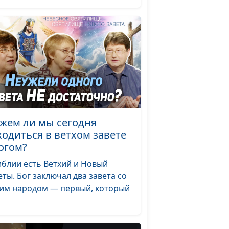
священнослужитель
Виталий Киссер,
#8
ожье
священнослужитель
Виталий Киссер,
#7
священнослужитель
жем ли мы сегодня
ходиться в ветхом завете
Богом?
Божье
Виталий Киссер,
#6
священнослужитель
иблии есть Ветхий и Новый
еты. Бог заключал два завета со
о Боге
Виталий Киссер,
#5
им народом — первый, который
нской
священнослужитель