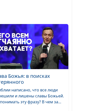
ина
священнослужитель
Даниил Ловска,
#15
священнослужитель
Виталий Киссер,
#14
священнослужитель
-
Виталий Киссер,
#13
священнослужитель
Виталий Киссер,
#12
в
священнослужитель
ава Божья: в поисках
терянного
иблии написано, что все люди
Виталий Киссер,
#11
а
решили и лишены славы Божьей.
священнослужитель
 понимать эту фразу? В чем за...
адут в
Виталий Киссер,
#9