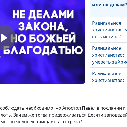
или по делам
Радикальное
христианство: 
есть истина?
Радикальное
христианство:
умереть за Хри
Радикальное
христианство:
отказаться от
имущества?
ь
Человек между
 соблюдать необходимо, но Апостол Павел в послании к 
и дьяволом
плоть. Зачем же тогда придерживаться Десяти заповедей?
 именно человек очищается от греха?
Цель жизненно