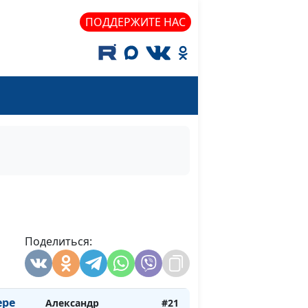
священнослужитель
ПОДДЕРЖИТЕ НАС
Павел Жуков,
#26
священнослужитель
ос
 Это
Сергей Титовский,
#25
священнослужитель
или
Александр Синицын,
#24
?
священнослужитель
Александр Синицын,
#23
янного
священнослужитель
ость:
Поделиться:
Александр Синицын,
#22
священнослужитель
ере
Александр
#21