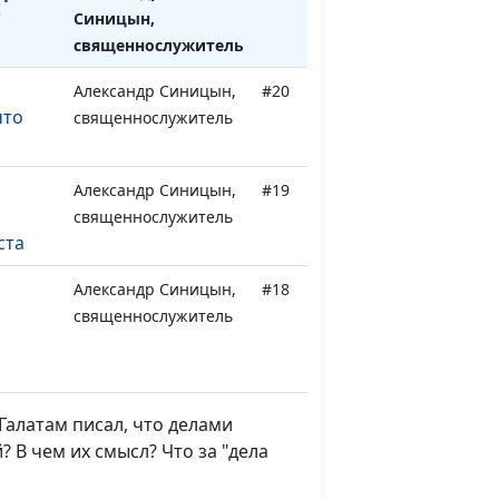
?
Синицын,
священнослужитель
Александр Синицын,
#20
что
священнослужитель
Александр Синицын,
#19
священнослужитель
ста
Александр Синицын,
#18
священнослужитель
 Богом
Михаил Севастьянов,
#17
Галатам писал, что делами
священнослужитель
 В чем их смысл? Что за "дела
го
Михаил Севастьянов,
#16