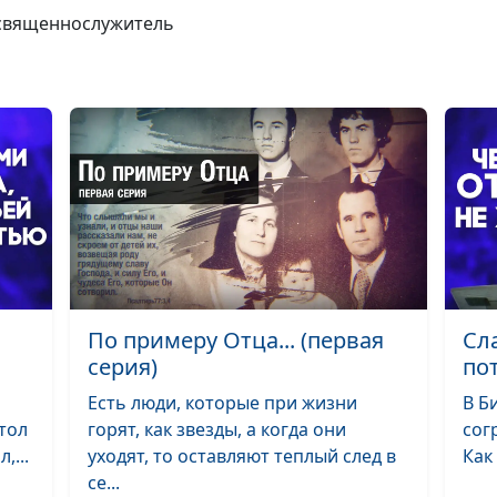
пути христиан
 священнослужитель
Не бойся и не
смущайся
Как избежать
токсичных
отношений?
Жизнь с Богом 
лучший путь
Как получить
благословения 
По примеру Отца... (первая
Сл
семье?
серия)
по
Успей важное -
Есть люди, которые при жизни
В Б
принять Христ
тол
горят, как звезды, а когда они
сог
,...
уходят, то оставляют теплый след в
Как
Какие люди поп
се...