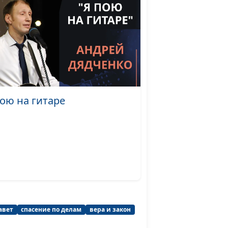
га -
Виталий Киссер,
#4
изнь
священнослужитель
 -
Виталий Киссер,
#3
х
священнослужитель
-
Виталий Киссер,
#2
нига
священнослужитель
пою на гитаре
о:
Виталий Киссер,
#1
священнослужитель
авет
спасение по делам
вера и закон