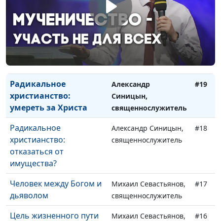
Спасение по вере или
Александр Синицын,
#21
по делам?
священнослужитель
Радикальное
Александр Синицын,
#20
христианство: что есть
священнослужитель
истина?
Радикальное
Александр
#19
христианство:
Синицын,
умереть за Христа
священнослужитель
Радикальное
Александр Синицын,
#18
христианство:
священнослужитель
отказаться от
имущества?
Человек между Богом и
Михаил Севастьянов,
#17
дьяволом
священнослужитель
Цель жизненного пути
Михаил Севастьянов,
#16