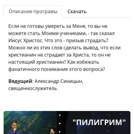
христианина
священнослужитель
Описание програмы
Скачать
Не бойся и не
Даниил Ловска,
#15
смущайся
священнослужитель
Если не готовы умереть за Меня, то вы не
можете стать Моими учениками, - так сказал
Как избежать
Виталий Киссер,
#14
Иисус Христос. Что это - призыв страдать?
токсичных отношений?
священнослужитель
Можно ли из этих слов сделать вывод, что если
христианин не страдает за Христа, то он не
Жизнь с Богом -
Виталий Киссер,
#13
настоящий христианин? Как избежать
лучший путь
священнослужитель
фанатичного понимания этого вопроса?
Как получить
Виталий Киссер,
#12
Ведущий
: Александр Синицын,
благословения в
священнослужитель
священнослужитель
семье?
Успей важное - принять
Виталий Киссер,
#11
Христа
священнослужитель
Какие люди попадут в
Виталий Киссер,
#9
Царство Божье
священнослужитель