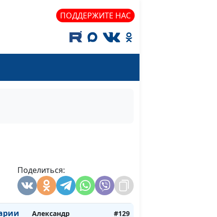
ПОДДЕРЖИТЕ НАС
Александр Синицын,
#131
священнослужитель
Поделиться:
овь?
Александр Синицын,
#130
священнослужитель
арии
Александр
#129