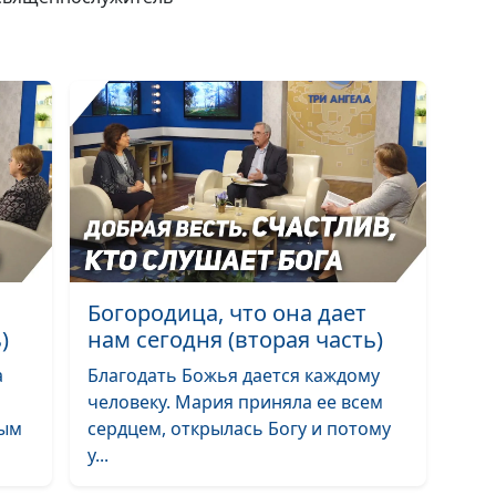
человек, жизнь
Почему христи
празднуют
Рождество 25
декабря?
Какой толк в
десятине?
Почему грешат
крещённые Ду
Богородица, что она дает
Для чего нам д
)
нам сегодня (вторая часть)
Утешитель?
а
Благодать Божья дается каждому
Зачем нужно
человеку. Мария приняла ее всем
креститься Св
ным
сердцем, открылась Богу и потому
Духом?
у...
Кто ответствен