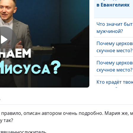
в Евангелиях
Что значит быт
мужчиной?
Почему церков
скучное место?
Почему церков
скучное место?
Кто крадёт тво
радость?
ь
Что значит
«праздновать»
к правило, описан автором очень подробно. Мария же, м
у так?
«Се, творю всё
новое»: завет,
 священнослужитель