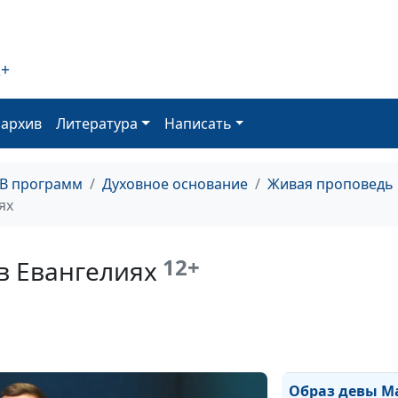
2+
оархив
Литература
Написать
ТВ программ
Духовное основание
Живая проповедь
ях
12+
в Евангелиях
Что такое
богослужение?
Что такое церк
Образ девы М