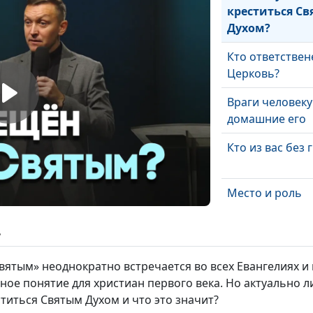
креститься С
Духом?
Кто ответствен
Церковь?
Враги человеку 
домашние его
Кто из вас без 
Место и роль
верующего в ц
ь
Как можно за в
благодарить
вятым» неоднократно встречается во всех Евангелиях и
жное понятие для христиан первого века. Но актуально 
Зачем Бог дал 
титься Святым Духом и что это значит?
духовные дары