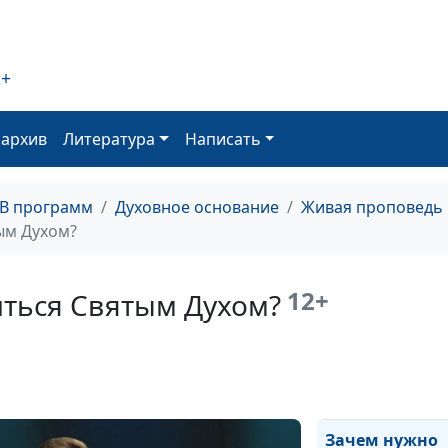
«праздновать»
«Се, творю всё
новое»: завет,
2+
человек, жизнь
Почему христи
оархив
Литература
Написать
празднуют
Рождество 25
декабря?
ТВ программ
Духовное основание
Живая проповедь
ым Духом?
Какой толк в
десятине?
12+
иться Святым Духом?
Почему грешат
крещённые Ду
Для чего нам д
Утешитель?
Зачем нужно