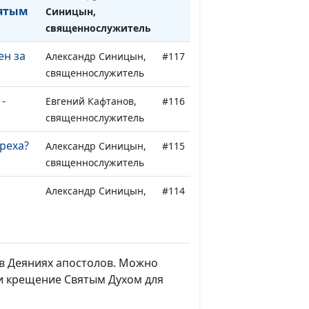
вятым
Синицын,
священнослужитель
ен за
Александр Синицын,
#117
священнослужитель
-
Евгений Кафтанов,
#116
священнослужитель
греха?
Александр Синицын,
#115
священнослужитель
Александр Синицын,
#114
еркви
священнослужитель
сё
Александр Синицын,
#113
священнослужитель
 в Деяниях апостолов. Можно
ли крещение Святым Духом для
тебе
Александр Синицын,
#112
?
священнослужитель