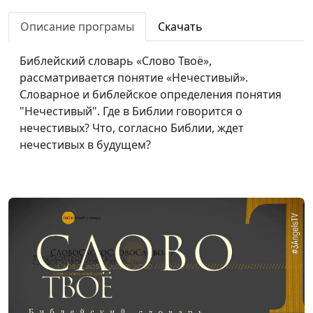
Библейский словарь: Освятить
#59
Описание програмы
Скачать
Библейский словарь: Суббота
#58
Библейский словарь «Слово Твоё»,
Библейский словарь: Заповедать
#57
рассматривается понятие «Нечестивый».
Библейский словарь: Владычествовать
#56
Словарное и библейское определения понятия
"Нечестивый". Где в Библии говорится о
Библейский словарь: Благословить
#55
нечестивых? Что, согласно Библии, ждет
нечестивых в будущем?
Библейский словарь: Прилепиться
#54
Библейский словарь: Женщина
#53
Библейский словарь: Мужчина
#52
Библейский словарь: Плоть
#51
Библейский словарь: Дух
#50
Библейский словарь: Душа
#49