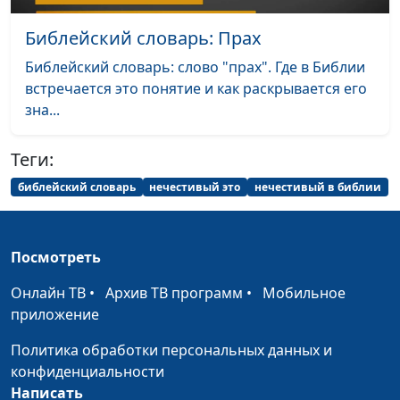
Библейский словарь: Судия
Библейский словарь: Прах
#37
Библейский словарь: слово "прах". Где в Библии
Библейский словарь: Крепкий
#36
встречается это понятие и как раскрывается его
Библейский словарь: Верный
#35
зна...
Библейский словарь: Долготерпеливый
#34
Теги:
Библейский словарь: Милосердый
#33
библейский словарь
нечестивый это
нечестивый в библии
Библейский словарь: Человеколюбивый
#32
Библейский словарь: Благий
#31
Посмотреть
Библейский словарь: Праведный
#30
Онлайн ТВ
•
Архив ТВ программ
•
Мобильное
приложение
Библейский словарь: Святой
#29
Политика обработки персональных данных и
Библейский словарь: Премудрый
#28
конфиденциальности
Написать