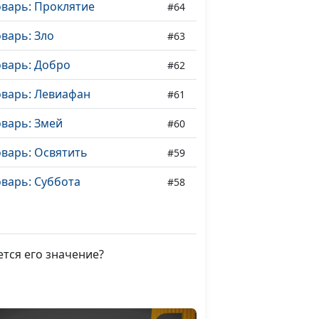
оварь: Проклятие
#64
варь: Зло
#63
оварь: Добро
#62
оварь: Левиафан
#61
варь: Змей
#60
варь: Освятить
#59
варь: Суббота
#58
варь: Заповедать
#57
оварь: Владычествовать
#56
ется его значение?
варь: Благословить
#55
оварь: Прилепиться
#54