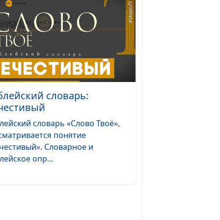
оварь: Женщина
#53
оварь: Мужчина
#52
варь: Плоть
#51
варь: Дух
#50
оварь: Душа
#49
блейский словарь:
честивый
варь: Человек
#48
лейский словарь «Слово Твоё»,
оварь: Дерево познания
#47
сматривается понятие
честивый». Словарное и
лейское опр...
оварь: Дерево жизни
#46
варь: Рай
#45
оварь: Море
#44
варь: Твердь
#43