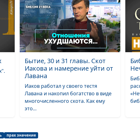
Библейский сл
Библейский сл
Библейский сло
Библейский сло
Библейский сл
х
Бытие, 30 и 31 главы. Скот
Би
Иакова и намерение уйти от
Не
Библейский сло
".
Лавана
Биб
Библейский сл
Иаков работал у своего тестя
рас
добра и зла
Лавана и накопил богатство в виде
«Не
многочисленного скота. Как ему
биб
Библейский сл
это...
Библейский сло
Библейский сл
ь
прах значение
Библейский сло