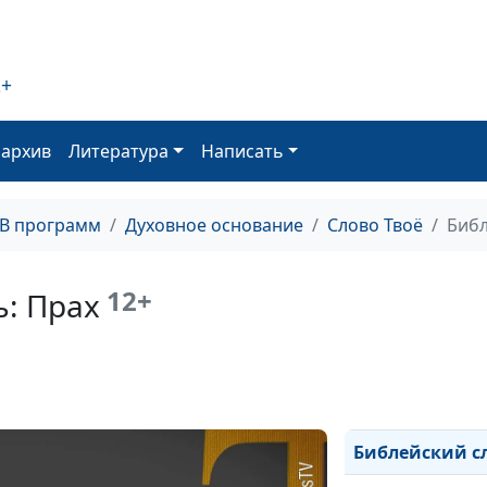
Библейский сл
Библейский сло
2+
Библейский сл
оархив
Литература
Написать
Библейский сло
Библейский сл
ТВ программ
Духовное основание
Слово Твоё
Библ
человек
Библейский сл
12+
: Прах
Библейский сло
Библейский сло
Библейский сл
Библейский сл