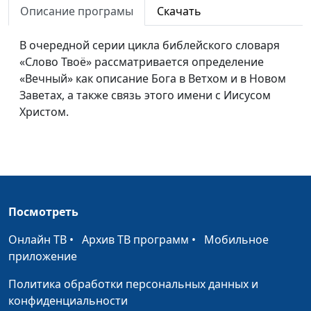
Описание програмы
Скачать
Библейский словарь: Сын
#16
В очередной серии цикла библейского словаря
Библейский словарь: Отец
#15
«Слово Твоё» рассматривается определение
Библейский словарь: Сущий
#14
«Вечный» как описание Бога в Ветхом и в Новом
Заветах, а также связь этого имени с Иисусом
Библейский словарь: Жизнь
#13
Христом.
Библейский словарь: Херувимы
#12
Библейский словарь: Серафимы
#11
Библейский словарь: Архангел
#10
Посмотреть
Библейский словарь: Ангел
#9
Онлайн ТВ
•
Архив ТВ программ
•
Мобильное
Библейский словарь: Воинство небесное
#8
приложение
Библейский словарь: Вселенная
#7
Политика обработки персональных данных и
конфиденциальности
Библейский словарь: Сотворить
#6