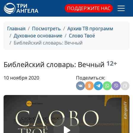
Библейский словарь: Истинный
#38
ПОДДЕРЖИТЕ НАС
Библейский словарь: Судия
#37
Главная
Посмотреть
Архив ТВ программ
Библейский словарь: Крепкий
#36
Духовное основание
Слово Твоё
Библейский словарь: Вечный
Библейский словарь: Верный
#35
Библейский словарь: Долготерпеливый
#34
12+
Библейский словарь: Вечный
Библейский словарь: Милосердый
#33
10 ноября 2020
Поделиться:
Библейский словарь: Человеколюбивый
#32
Библейский словарь: Благий
#31
Библейский словарь: Праведный
#30
Библейский словарь: Святой
#29
Библейский словарь: Премудрый
#28