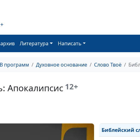
2+
оархив
Литература
Написать
ТВ программ
Духовное основание
Слово Твоё
Библ
Библейский сло
12+
ь: Апокалипсис
Библейский сло
Библейский сло
Библейский сл
Библейский с