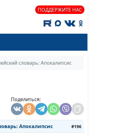
ПОДДЕРЖИТЕ НАС
ейский словарь: Апокалипсис
варь: Бессмертие
#200
варь: Наследие
#199
Поделиться:
варь: Венец
#198
оварь: Армагеддон
#197
ловарь: Апокалипсис
#196