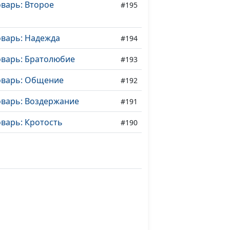
варь: Второе
#195
оварь: Надежда
#194
оварь: Братолюбие
#193
оварь: Общение
#192
оварь: Воздержание
#191
варь: Кротость
#190
оварь: Милосердие
#189
оварь: Мир
#188
оварь: Любовь
#187
варь: Плоды Святого
#186