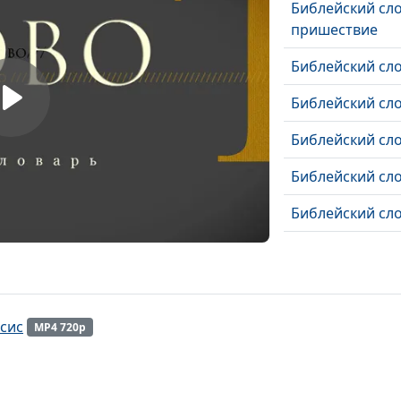
Библейский сло
пришествие
Библейский сл
Библейский сл
Библейский сл
Библейский сл
Библейский сло
Библейский сл
Библейский сл
Библейский сл
сис
MP4 720p
Библейский сло
Духа