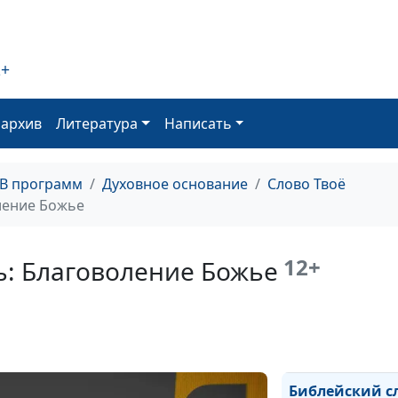
Библейский сл
Библейский сло
2+
Библейский сл
оархив
Литература
Написать
Библейский сло
Библейский сло
ТВ программ
Духовное основание
Слово Твоё
ление Божье
Библейский сл
Библейский сл
12+
ь: Благоволение Божье
Библейский сл
Библейский сл
Библейский сл
Библейский с