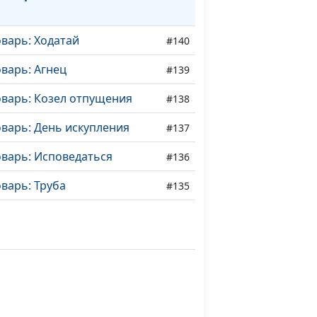
варь: Ходатай
#140
варь: Агнец
#139
оварь: Козел отпущения
#138
варь: День искупления
#137
оварь: Исповедаться
#136
варь: Труба
#135
оварь: Левиты
#134
оварь: Первенец
#133
варь: Святость
#132
варь: Нечистота
#131