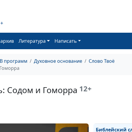
Библейский сло
Библейский сл
2+
Библейский сл
оархив
Литература
Написать
Библейский сло
Библейский сло
ТВ программ
Духовное основание
Слово Твоё
 Гоморра
Библейский сло
Библейский сл
12+
ь: Содом и Гоморра
Библейский сл
Библейский сл
Библейский сл
Библейский с