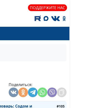
варь: Жатва
ПОДДЕРЖИТЕ НАС
#115
оварь: Помазание
#114
оварь: Маслина
#113
варь: Виноград
#112
варь: Закваска
#111
варь: Хлеб
#110
оварь: Манна
#109
оварь: Огонь
#108
Поделиться:
оварь: Облако
#107
оварь: Преисподняя
#106
ловарь: Содом и
#105