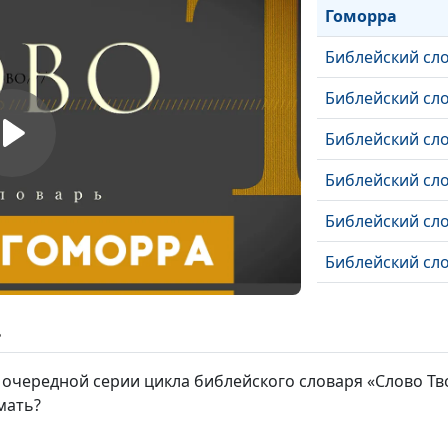
Гоморра
Библейский сл
Библейский сло
Библейский сл
Библейский сл
Библейский сло
Библейский сло
Библейский сл
ь
Библейский сл
очередной серии цикла библейского словаря «Слово Тво
Библейский сл
мать?
Библейский сло