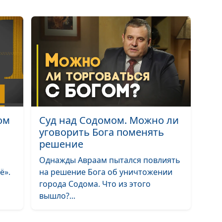
Библейский сл
Библейский сл
Библейский сло
Библейский сл
Библейский сло
Библейский сл
ом
Суд над Содомом. Можно ли
уговорить Бога поменять
Библейский сл
решение
Библейский сл
Однажды Авраам пытался повлиять
ё».
на решение Бога об уничтожении
Библейский сл
города Содома. Что из этого
Библейский сл
вышло?...
Библейский сл