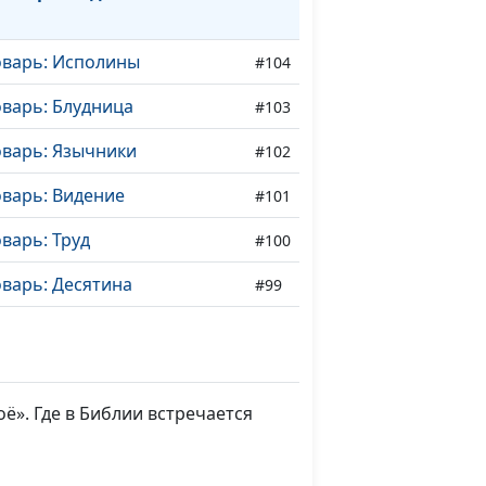
оварь: Исполины
#104
варь: Блудница
#103
оварь: Язычники
#102
оварь: Видение
#101
варь: Труд
#100
варь: Десятина
#99
оварь: Всесожжение
#98
оварь: Жертва
#97
ё». Где в Библии встречается
оварь: Жертвенник
#96
варь: Елей
#95