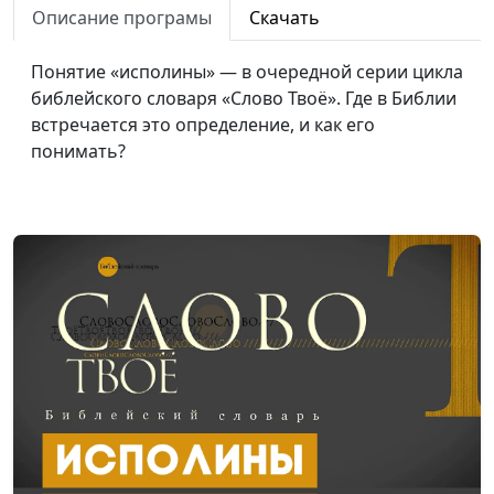
Описание програмы
Скачать
Библейский словарь: Жертвенник
#96
Понятие «исполины» — в очередной серии цикла
Библейский словарь: Елей
#95
библейского словаря «Слово Твоё». Где в Библии
Библейский словарь: Первосвященник
#94
встречается это определение, и как его
понимать?
Библейский словарь: Священник
#93
Библейский словарь: Верить
#92
Библейский словарь: Пророк
#91
Библейский словарь: Клятва
#90
Библейский словарь: Молиться
#89
Библейский словарь: Искушать
#88
Библейский словарь: Первородство
#87
Библейский словарь: Пришелец
#86