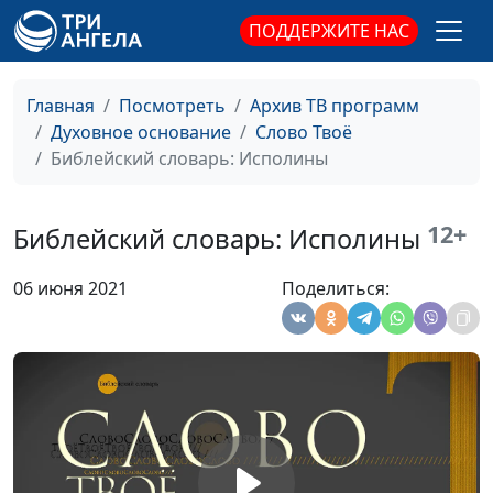
Библейский словарь: Десять заповедей
#118
ПОДДЕРЖИТЕ НАС
Библейский словарь: Закон Божий
#117
Главная
Посмотреть
Архив ТВ программ
Библейский словарь: Куща
#116
Духовное основание
Слово Твоё
Библейский словарь: Исполины
Библейский словарь: Жатва
#115
Библейский словарь: Помазание
#114
12+
Библейский словарь: Исполины
Библейский словарь: Маслина
#113
06 июня 2021
Поделиться:
Библейский словарь: Виноград
#112
Библейский словарь: Закваска
#111
Библейский словарь: Хлеб
#110
Библейский словарь: Манна
#109
Библейский словарь: Огонь
#108