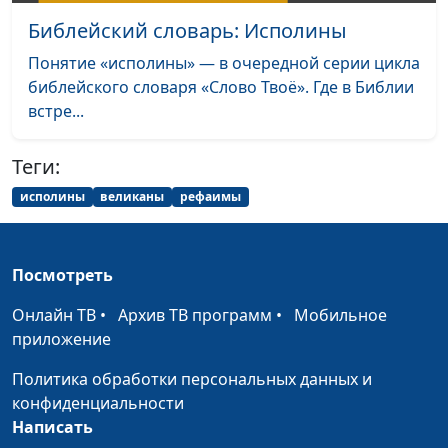
Библейский словарь: Исполины
Библейский словарь: Обрезание
#85
Понятие «исполины» — в очередной серии цикла
Библейский словарь: Израиль
#84
библейского словаря «Слово Твоё». Где в Библии
встре...
Библейский словарь: Благодать
#83
Библейский словарь: Кровь
#82
Теги:
Библейский словарь: Пасха
#81
исполины
великаны
рефаимы
Библейский словарь: Обетование Божье
#80
Посмотреть
Библейский словарь: Беззаконие
#79
Онлайн ТВ
•
Архив ТВ программ
•
Мобильное
Библейский словарь: Идол
#78
приложение
Библейский словарь: Вавилон
#77
Политика обработки персональных данных и
Библейский словарь: Завет
#76
конфиденциальности
Написать
Библейский словарь: Радуга
#75