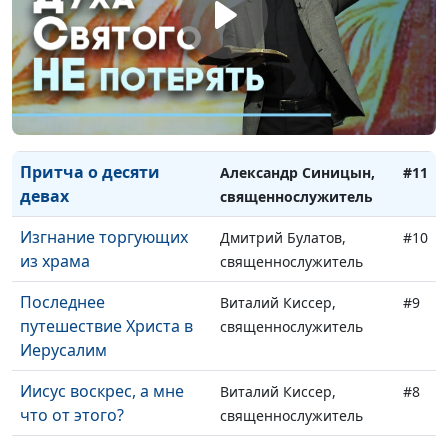
Первое причастие
Александр Синицын,
#13
Христа с учениками
священнослужитель
Иуда Искариот:
Виталий Киссер,
#12
причины
священнослужитель
предательства
Притча о десяти
Александр Синицын,
#11
девах
священнослужитель
Изгнание торгующих
Дмитрий Булатов,
#10
из храма
священнослужитель
Последнее
Виталий Киссер,
#9
путешествие Христа в
священнослужитель
Иерусалим
Иисус воскрес, а мне
Виталий Киссер,
#8
что от этого?
священнослужитель