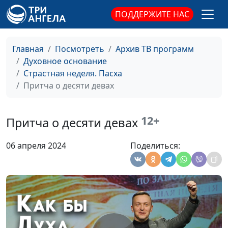
ПОДДЕРЖИТЕ НАС
Главная
Посмотреть
Архив ТВ программ
Духовное основание
Страстная неделя. Пасха
Притча о десяти девах
12+
Притча о десяти девах
Христос воскрес. Что
Виталий Киссер,
#16
06 апреля 2024
Поделиться:
изменилось?
священнослужитель
Иисус во гробе.
Александр Синицын,
#15
Субботний покой
священнослужитель
Путь на Голгофу.
Дмитрий Булатов,
#14
Распятие Христа
священнослужитель