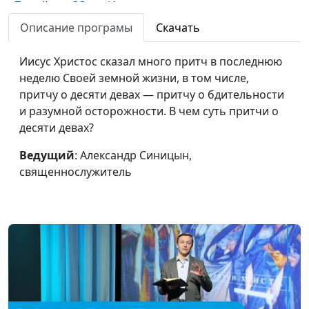
Покой в субботу. Иисус
Александр Синицын,
#7
во гробе
священнослужитель
Описание програмы
Скачать
Путь на Голгофу.
Дмитрий Булатов,
#6
Иисус Христос сказал много притч в последнюю
Распятие Христа
священнослужитель
неделю Своей земной жизни, в том числе,
притчу о десяти девах — притчу о бдительности
Да будет воля Твоя
Александр Синицын,
#5
и разумной осторожности. В чем суть притчи о
священнослужитель
десяти девах?
Предательство Иуды:
Виталий Киссер,
#4
Ведущий
: Александр Синицын,
современная
священнослужитель
священнослужитель
проблема
Притчи Христа. Десять
Александр Синицын,
#3
дев
священнослужитель
Изгнание торгующих
Дмитрий Булатов,
#2
из храма
священнослужитель
Вход Господень в
Виталий Киссер,
#1
Иерусалим
священнослужитель